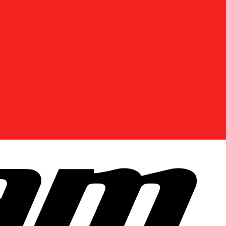
DÉCOUVREZ LES OFFRES PRÈS DE
CHEZ VOUS
Entrez votre localisation ou utilisez votre position
actuelle pour voir les promotions disponibles dans
votre région
Utiliser l'emplacement actuel