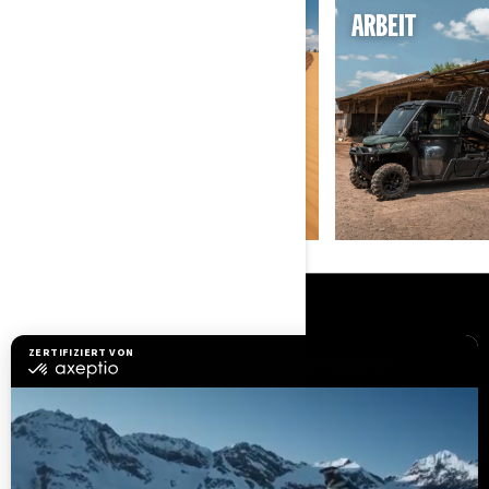
SAND UND DÜNEN
ARBEIT
RESSOURCEN
Brauchen Sie Hilfe
Sicherheitsrückrufe
Karriere
BRP Experiences
Händler werden