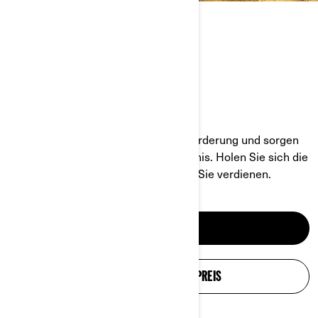
DAS KOMPLETTE ATV-
PRODUKTANGEBOT
VERLÄSSLICH UND EINSATZBEREIT
Unsere ATVs meistern jede Herausforderung und sorgen
dabei für ein erstklassiges Fahrerlebnis. Holen Sie sich die
Kraft, Leistung und den Komfort, den Sie verdienen.
ATVS ENTDECKEN
KONFIGURATION UND PREIS