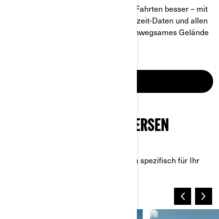
Can-Am-Technologie macht Offroad-Fahrten besser – mit
zahlreichen Features, Optionen, Echtzeit-Daten und allen
aktuellen Extras, egal ob Sie durch unwegsames Gelände
fahren oder Aufgaben erledigen.
MEHR ERFAHREN
CAN-AM OFFROAD-UNIVERSEN
ENTDECKEN
Tauchen Sie ein in spannende Welten spezifisch für Ihr
Fahrzeug