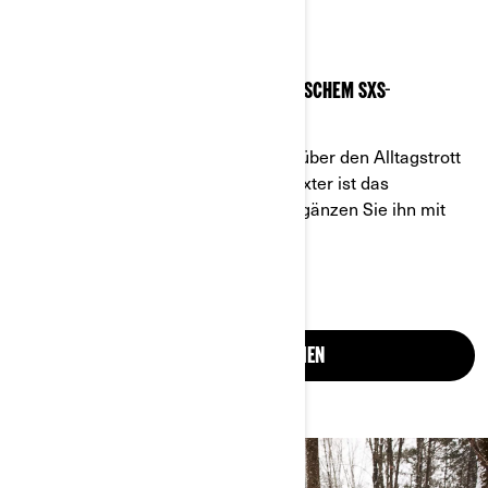
CAN-AM TRAXTER
ERLEDIGEN SIE IHRE ARBEIT MIT PRAKTISCHEM SXS-
WINTERZUBEHÖR
Er ist besonders robust, um Sie weit über den Alltagstrott
hinaus zu begleiten. Der Can-Am Traxter ist das
leistungsstärkste SxS aller Zeiten. Ergänzen Sie ihn mit
praktischem Winterzubehör.
SXS TRAXTER ANSEHEN