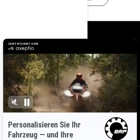
RESSOURCEN
Brauchen Sie Hilfe
Sicherheitsrückrufe
Karriere
BRP Experiences
Händler werden
BESTELLEN
Melden Sie sich für unsere E-Mails an.
Erhalten Sie die neuesten
Nachrichten, Veranstaltungen und Angebote.
ABONNIEREN