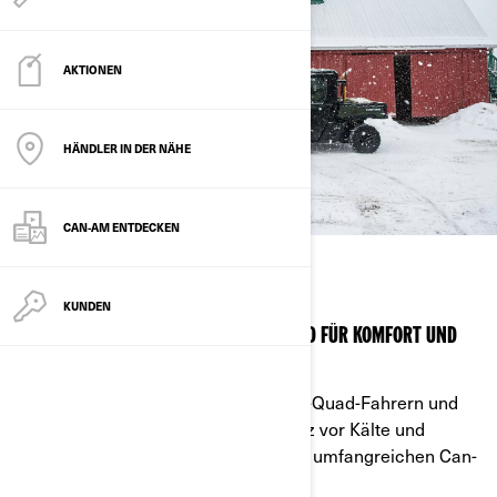
AKTIONEN
HÄNDLER IN DER NÄHE
CAN-AM ENTDECKEN
CAN-AM KABINE
KUNDEN
DIE CAN-AM KABINE SORGT IM SXS-QUAD FÜR KOMFORT UND
SICHERHEIT
Original Can-Am Kabinen bieten SxS-Quad-Fahrern und
Beifahrern den bestmöglichen Schutz vor Kälte und
Schnee. Sie lassen sich mit unserem umfangreichen Can-
Am Winterzubehör ergänzen.