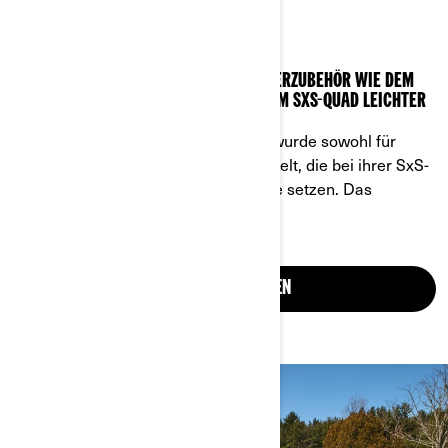
RÄUMSCHILDE
MACHEN SIE SICH DAS LEBEN MIT WINTERZUBEHÖR WIE DEM
CAN-AM PROMONT RÄUMSCHILD AUF DEM SXS-QUAD LEICHTER
Das neue ProMount Winterzubehör wurde sowohl für
Profis als auch für Einsteiger entwickelt, die bei ihrer SxS-
Quad-Ausrüstung auf neue Maßstäbe setzen. Das
Räumschild wurde neu konzipiert.
JETZT ANSEHEN