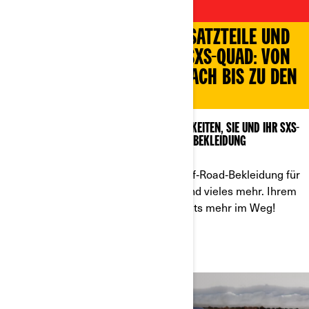
AUFRÜSTEN
OFF-ROAD-BEKLEIDUNG, ERSATZTEILE UND
WINTERZUBEHÖR FÜR IHR SXS-QUAD: VON
KOPF BIS FUSS UND VOM DACH BIS ZU DEN
REIFEN.
CAN-AM BIETET UNENDLICH VIELE MÖGLICHKEITEN, SIE UND IHR SXS-
QUAD MIT WINTERZUBEHÖR UND OFF-ROAD-BEKLEIDUNG
AUSZUSTATTEN
Entdecken Sie Winterzubehör und Off‑Road‑Bekleidung für
die Arbeit, den Winter, zum Trailen und vieles mehr. Ihrem
Ausflug mit dem SxS-Quad steht nichts mehr im Weg!
QUAD-ZUBEHÖR ANSEHEN