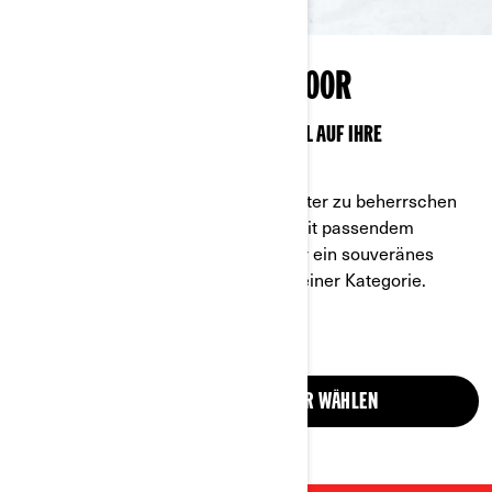
ATV OUTLANDER 850/1000R
ES GIBT EIN CAN-AM QUAD, DAS SPEZIELL AUF IHRE
BEDÜRFNISSE ZUGESCHNITTEN IST.
Alles, was Sie brauchen, um den Winter zu beherrschen
ist das Quad Outlander 850/1000R mit passendem
Winterzubehör. Das ATV verfügt über ein souveränes
Handling und die beste Leistung in seiner Kategorie.
ATV OUTLANDER 850/1000R WÄHLEN