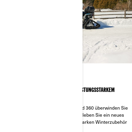
RAUPENSYSTEME
GEHEN SIE IHREN EIGENEN WEG MIT LEISTUNGSSTARKEM
WINTERZUBEHÖR FÜR IHR SXS-QUAD
Mit den Track-Kits Apache 360 LT und 360 überwinden Sie
Matsch, Schnee und ganze Hügel. Erleben Sie ein neues
Off-Road-Feeling mit dem leistungsstarken Winterzubehör
für Ihr SxS-Quad.