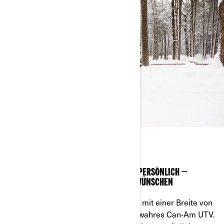
MAVERICK TRAIL
MIT DEM SXS MAVERICK TRAIL WIRD ES PERSÖNLICH –
GESTALTEN SIE DAS QUAD NACH IHREN WÜNSCHEN
Unser wendigstes Side-by-Side-Quad mit einer Breite von
132 cm ist mit jedem Zentimeter ein wahres Can-Am UTV.