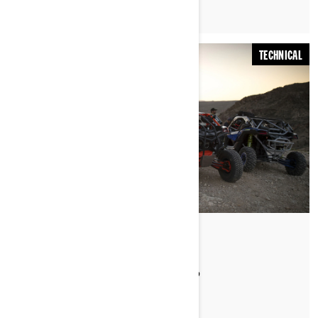
TECHNICAL
Nach Can-Am Off-Road
WAS SIND DIE D.E.S.S. SCHLÜSSEL?