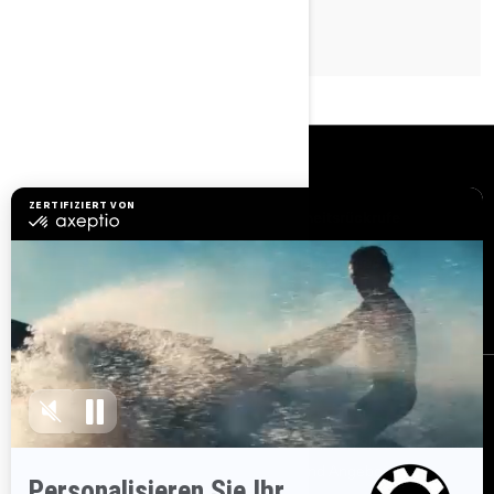
RESSOURCEN
Brauchen Sie Hilfe
Sicherheitsrückrufe
Karriere
BRP Experiences
Händler werden
BESTELLEN
Melden Sie sich für unsere E-Mails an.
Erhalten Sie die neuesten
Nachrichten, Veranstaltungen und Angebote.