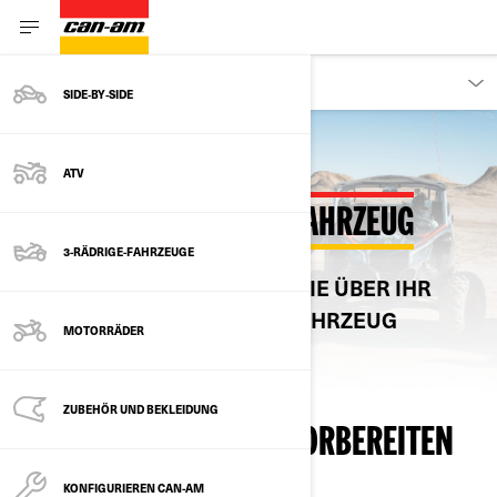
KUNDEN
SIDE‑BY‑SIDE
ATV
INFORMATIONEN ZUM FAHRZEUG
3-RÄDRIGE-FAHRZEUGE
ERFAHREN SIE ALLES, WAS SIE ÜBER IHR
NEUES CAN‑AM-GELÄNDEFAHRZEUG
MOTORRÄDER
WISSEN MÜSSEN.
ZUBEHÖR UND BEKLEIDUNG
ZUSCHAUEN, LERNEN, VORBEREITEN
KONFIGURIEREN CAN-AM