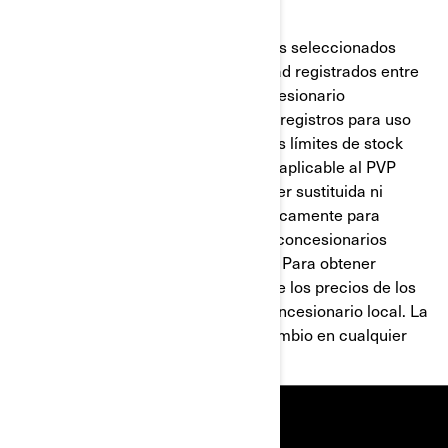
promociones en curso.
Esta oferta es válida para los modelos seleccionados
nuevos o sin usar de Can-Am Off-Road registrados entre
01.07.2026 y 30.09.2026 por un concesionario
participante. La oferta es aplicable a registros para uso
recreativo únicamente y dentro de los límites de stock
disponible. El valor del descuento es aplicable al PVP
incluyendo IVA. La oferta no puede ser sustituida ni
convertida en efectivo y es válida únicamente para
clientes que residan en España. Los concesionarios
pueden vender a un precio diferente. Para obtener
información completa y precisa sobre los precios de los
vehículos, por favor contacte a su concesionario local. La
oferta está sujeta a terminación o cambio en cualquier
momento sin previo aviso.
RECURSOS