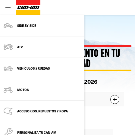
SIDE‑BY‑SIDE
Atrás
ATV
HASTA 750 € DE DESCUENTO EN TU
NUEVO CAN-AM OFF-ROAD
VEHÍCULOS 3 RUEDAS
La oferta es válida hasta 30.09.2026
MOTOS
Descuento de 750 € aplicable en
ACCESORIOS, REPUESTOS Y ROPA
PERSONALIZA TU CAN-AM