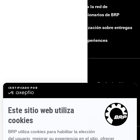
¿Necesitas ayuda?
Unase a la red de
concesionarios de BRP
Campañas de seguridad
Actualización sobre entregas
Carreras
BRP Experiences
INICIAR SESIÓN
Suscríbase a nuestros correos electrónicos.
Recibe las últimas
noticias, eventos y ofertas.
SUSCRÍBASE
SÍGANOS