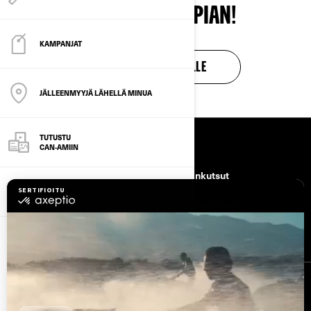
TULE TAKAISIN PIAN!
KAMPANJAT
TAKAISIN KOTISIVULLE
JÄLLEENMYYJÄ LÄHELLÄ MINUA
TUTUSTU
RESURSSIT
CAN-AMIIN
Asiakastuki
Takaisinkutsut
OMISTAJAT
Työpaikat
BRP Experiences
Tule brp:n jälleenmyyjäksi
TILAA UUTISKIRJE