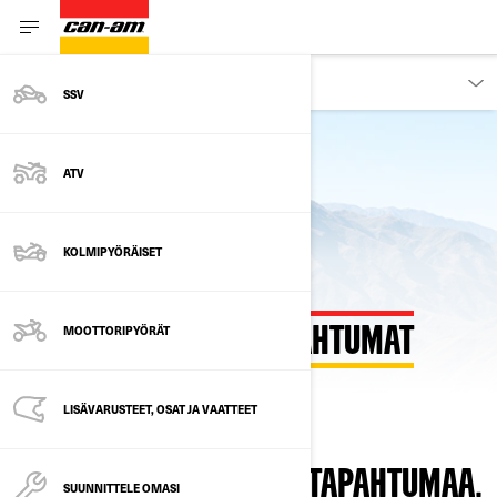
TUTUSTU
SSV
ATV
KOLMIPYÖRÄISET
MOOTTORIPYÖRÄT
CAN-AM OFF-ROAD TAPAHTUMAT
LISÄVARUSTEET, OSAT JA VAATTEET
TÄLLÄ HETKELLÄ EI OLE TAPAHTUMAA.
SUUNNITTELE OMASI