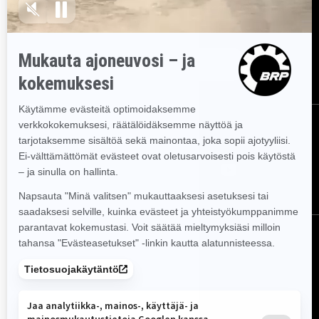
Tilaa uutiskirje.
Saat tietää tuoreeltaan uusimmat uutiset, tapahtumat
ja tarjoukset.
TILAA
SEURAA MEITÄ