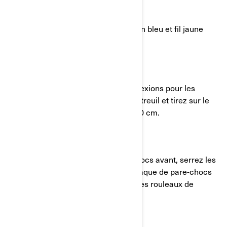
ÉTAPE 5:
Branchez les fils ; fil bleu avec goujon bleu et fil jaune
avec goujon jaune.
ÉTAPE 6:
Appliquez de la graisse sur les connexions pour les
étanchéifier, libérez l’embrayage du treuil et tirez sur le
câble pour qu’il dépasse d’environ 30 cm.
ÉTAPE 7:
Fixez le treuil à la plaque de pare-chocs avant, serrez les
vis et insérez le câble à travers la plaque de pare-chocs
avant en utilisant le trou existant et les rouleaux de
guidage.
ÉTAPE 8: