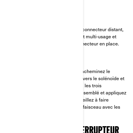
ÉTAPE 13:
Repérez la position d’installation du connecteur distant,
placez le gabarit fourni sur le support multi-usage et
percez les trous requis. Fixez le connecteur en place.
ÉTAPE 14 :
Pour les connecteurs de solénoïde, acheminez le
faisceau électrique de l’interrupteur vers le solénoïde et
fixez-le avec des attaches. Branchez les trois
connecteurs derrière le solénoïde assemblé et appliquez
plus de graisse. - Comme toujours, veillez à faire
correspondre les couleurs de fils du faisceau avec les
cosses rondes du véhicule.
INSTALLATION DE L’INTERRUPTEUR