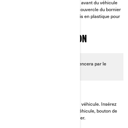
Ouvrez et retirez le capot d’entretien avant du véhicule
pour faciliter l’accès, puis retirez le couvercle du bornier
de jonction. Retirez les rivets et les vis en plastique pour
déposer les ailes avant.
DÉBUT DE L’INSTALLATION
Cette partie du processus commencera par le
treuil lui-même.
ÉTAPE 4:
Installez le faisceau électrique sur le véhicule. Insérez
ensuite le treuil du côté gauche du véhicule, bouton de
commande de l’embrayage en premier.