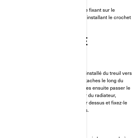
Installez le guide-câble du treuil en le fixant sur le
véhicule, en serrant les écrous et en installant le crochet
dans la boucle du câble.
CÂBLAGE DU SOLÉNOÏDE
ÉTAPE 9:
Déplacez le faisceau électrique pré-installé du treuil vers
le solénoïde, en le fixant avec des attaches le long du
châssis et du faisceau principal. Faites ensuite passer le
câble du treuil à travers le déflecteur du radiateur,
acheminez le faisceau électrique par dessus et fixez-le
avec les deux attaches pré-installées.
ÉTAPE 10: