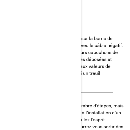
ÉTAPES FINALES
ÉTAPE 18:
Branchez le câble de batterie positif sur la borne de
batterie positive et faites de même avec le câble négatif.
Recouvrez toutes les bornes avec leurs capuchons de
protection. Installez ensuite les pièces déposées et
assurez-vous de serrer les fixations aux valeurs de
couple appropriées. Vous aurez ainsi un treuil
entièrement fonctionnel.
Ce processus implique un certain nombre d’étapes, mais
le résultat en vaudra la peine. Grâce à l’installation d’un
treuil sur votre SSV Can-Am, vous roulez l’esprit
tranquille et vous savez que vous pourrez vous sortir des