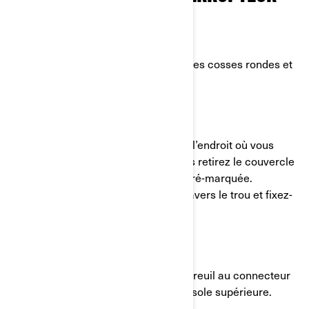
ÉTAPE 15:
Branchez le faisceau électrique sur les cosses rondes et
fixez-le avec des attaches..
ÉTAPE 16:
Sur la console supérieure, identifiez l’endroit où vous
souhaitez installer l’interrupteur, puis retirez le couvercle
en plastique ou coupez l’ouverture pré-marquée.
Localisez le faisceau, passez-le à travers le trou et fixez-
le avec des attaches.
ÉTAPE 17:
Connectez ensuite l’interrupteur du treuil au connecteur
du faisceau et clipsez-le dans la console supérieure.