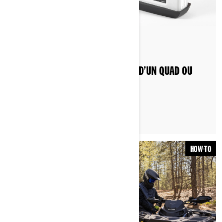
Par Can-Am Off-Road
Publié le 19/04/2023
COMMENT CHANGER LA BATTERIE D’UN QUAD OU
D’UN VCC ?
HOW-TO