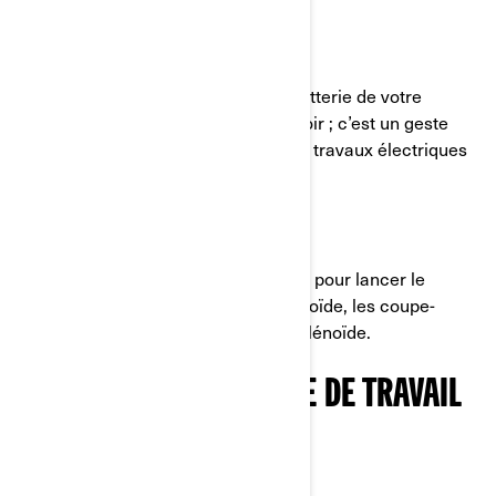
ÉTAPE 1:
Avant toute chose, débranchez la batterie de votre
véhicule en commençant par le fil noir ; c’est un geste
essentiel lorsque vous effectuez des travaux électriques
sur votre véhicule Can-Am.
ÉTAPE 2:
Pré-assemblez quelques pièces clés pour lancer le
processus. Commencez par le solénoïde, les coupe-
circuits et les barres de cuivre du solénoïde.
PRÉPARATION DU POSTE DE TRAVAIL
ÉTAPE 3: