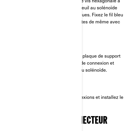
Mettez le faisceau en place avec une vis hexagonale à
embase, puis connectez les fils du treuil au solénoïde
avec deux écrous de blocage élastiques. Fixez le fil bleu
au goujon bleu du solénoïde, puis faites de même avec
les composants jaunes.
ÉTAPE 11:
Fixez le solénoïde pré-assemblé à la plaque de support
en plastique, puis serrez les écrous de connexion et
connectez les bornes triangulaires au solénoïde.
ÉTAPE 12:
Appliquez de la graisse sur les connexions et installez le
produit assemblé sous le capot.
INSTALLATION DU CONNECTEUR
DISTANT