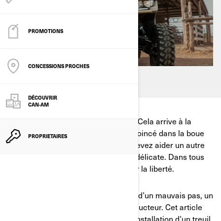
PROMOTIONS
CONCESSIONS PROCHES
DÉCOUVRIR
CAN-AM
Le Off-Road peut se révéler boueux. Cela arrive à la
plupart des pilotes : le véhicule est coincé dans la boue
PROPRIETAIRES
ou bloqué par un obstacle ou vous devez aider un autre
véhicule à s’extirper d’une situation délicate. Dans tous
les cas, un treuil est votre ticket pour la liberté.
Pour soulever un véhicule ou le tirer d’un mauvais pas, un
treuil est l’arme secrète de tout conducteur. Cet article
vous guidera à travers les étapes d’installation d’un treuil