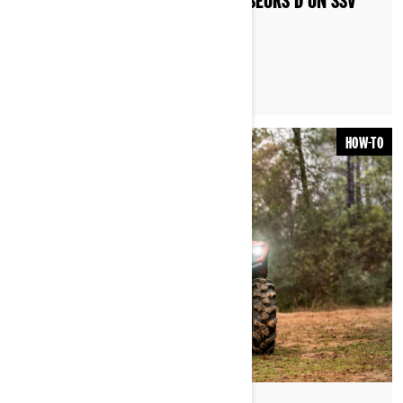
COMMENT AJUSTER LES AMORTISSEURS D’UN SSV
CAN‑AM ?
HOW-TO