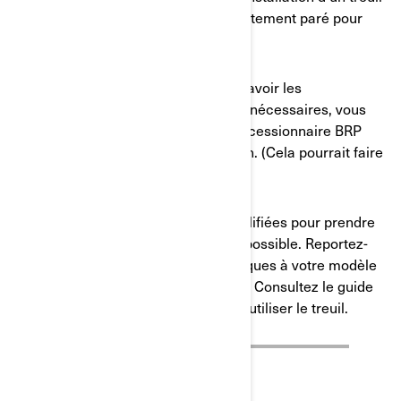
sur un SSV Can-Am afin d’être parfaitement paré pour
l’aventure !
Si vous avez l’impression de ne pas avoir les
connaissances ou les compétences nécessaires, vous
pouvez toujours contacter votre concessionnaire BRP
agréé pour qu’il effectue l’installation. (Cela pourrait faire
l’objet d’une facturation.)
Les instructions suivantes sont simplifiées pour prendre
en compte autant de véhicules que possible. Reportez-
vous à la fiche d’instructions spécifiques à votre modèle
pour des instructions plus détaillées. Consultez le guide
de l’opérateur pour savoir comment utiliser le treuil.
PREMIERS PAS