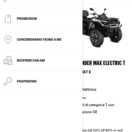
PROMOZIONI
CONCESIONARIO VICINO A ME
2026
2026
SCOPRIRE CAN-AM
OUTLANDER ELECTRIC T
OUTLANDER MAX ELECTRIC T
Da
17.987 €
Da
18.887 €
PROPRIETARI
Elettrico
Elettrico
Modelli di categoria T con
Sentiero
omologazione CE
Modelli di categoria T con
omologazione CE
Ricarica dal 20% all'80% in soli
50 minuti
Ricarica dal 20% all'80% in soli
Fino a 75 km di autonomia