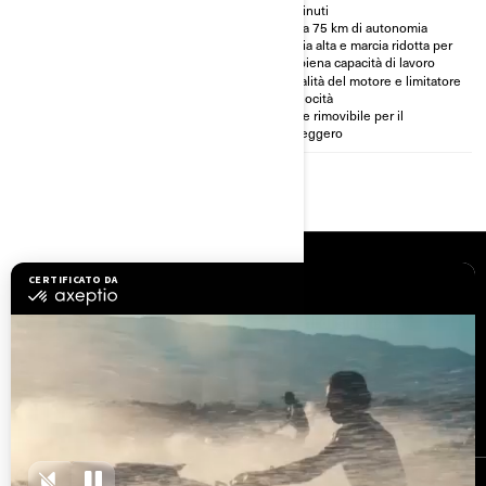
50 minuti
Marcia alta e marcia ridotta per
Fino a 75 km di autonomia
una piena capacità di lavoro
Marcia alta e marcia ridotta per
Modalità del motore e limitatore
una piena capacità di lavoro
di velocità
Modalità del motore e limitatore
Categoria stradale con
di velocità
omologazione CE
Sedile rimovibile per il
passeggero
RISORSE
Assistenza clienti
Richiami di sicurezza
Opportunità di lavoro
BRP Experiences
Diventare concessionario