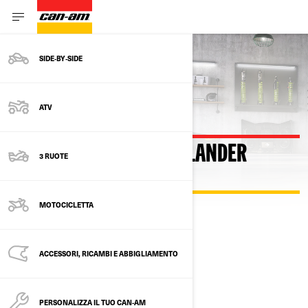
SIDE‑BY‑SIDE
Torna al configuratore
ATV
COSTRUISCI IL TUO OUTLANDER
3 RUOTE
ELECTRIC
MOTOCICLETTA
SELEZIONA IL TUO PACCHETTO
Cambio di modello
ACCESSORI, RICAMBI E ABBIGLIAMENTO
PERSONALIZZA IL TUO CAN-AM