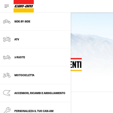
SIDE‑BY‑SIDE
Vedere il modello dell'anno in corso
ATV
3 RUOTE
ANNI MODELLO PRECEDENTI
MOTOCICLETTA
TUTTI I MODELLI
2025
2024
2023
ACCESSORI, RICAMBI E ABBIGLIAMENTO
2025
PERSONALIZZA IL TUO CAN-AM