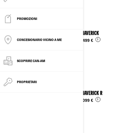
Vedi i dettagli
PROMOZIONI
2025 MAVERICK
CONCESIONARIO VICINO A ME
i
Da
30.499 €
SCOPRIRE CAN-AM
PROPRIETARI
2025 MAVERICK R
i
Da
53.099 €