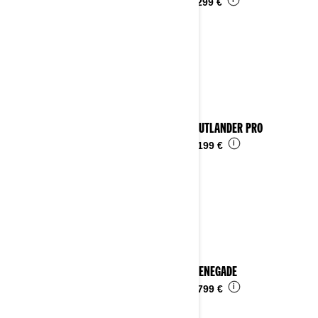
i
Da
11.299 €
2025 OUTLANDER PRO
i
Da
10.199 €
2025 RENEGADE
i
Da
15.799 €