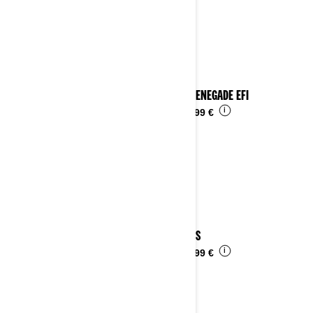
2025 RENEGADE EFI
i
Da
4.899 €
2025 DS
i
Da
6.599 €