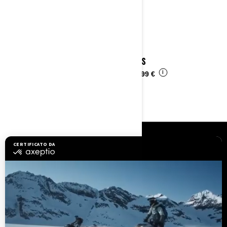
2023 DS
i
Da
6.499 €
RISORSE
Assistenza clienti
Richiami di sicurezza
Opportunità di lavoro
BRP Experiences
Diventare concessionario