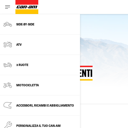
SIDE‑BY‑SIDE
Vedere il modello dell'anno in corso
ATV
3 RUOTE
ANNI MODELLO PRECEDENTI
MOTOCICLETTA
TUTTI I MODELLI
2025
2024
2023
ACCESSORI, RICAMBI E ABBIGLIAMENTO
2025
PERSONALIZZA IL TUO CAN-AM