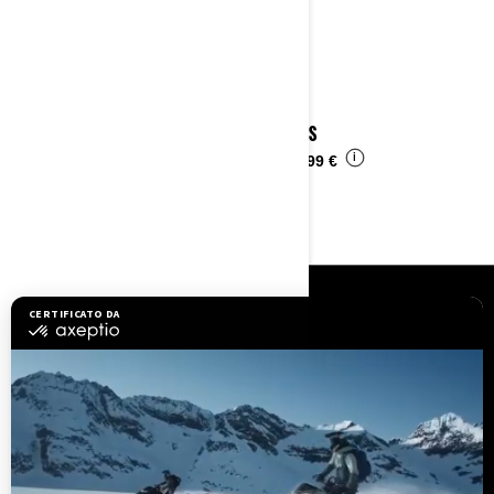
2023 DS
i
Da
6.499 €
RISORSE
Assistenza clienti
Richiami di sicurezza
Opportunità di lavoro
BRP Experiences
Diventare concessionario