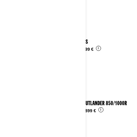
2025 DS
i
Da
6.599 €
2025 OUTLANDER 850/1000R
i
Da
14.899 €