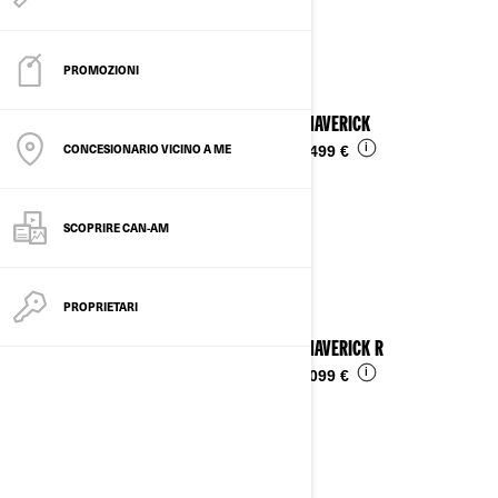
Vedi i dettagli
PROMOZIONI
2025 MAVERICK
CONCESIONARIO VICINO A ME
i
Da
30.499 €
SCOPRIRE CAN-AM
PROPRIETARI
2025 MAVERICK R
i
Da
53.099 €