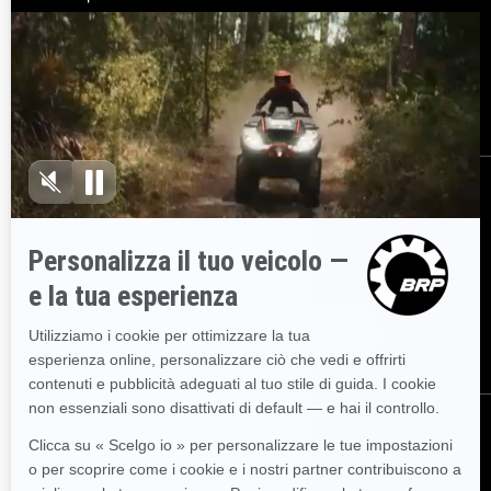
Assistenza clienti
Richiami di sicurezza
Opportunità di lavoro
BRP Experiences
Diventare concessionario
ISCRIVITI
Partecipa alla Newsletter.
Sii il primo a ricevere informazioni su
eventi, novità e promozioni.
ISCRIVITI
SEGUICI