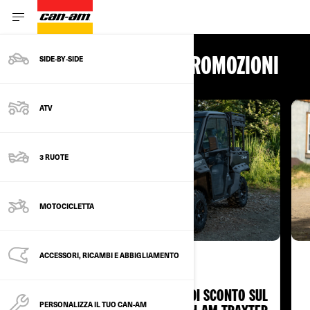
SIDE‑BY‑SIDE
SCOPRI LE NOSTRE PROMOZIONI
ATV
3 RUOTE
MOTOCICLETTA
ACCESSORI, RICAMBI E ABBIGLIAMENTO
FINO A 2.250 € DI SCONTO SUL
PERSONALIZZA IL TUO CAN-AM