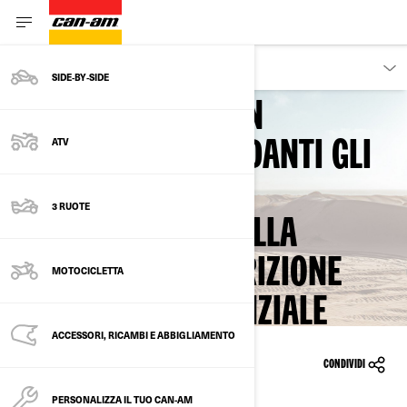
PROPRIETARI
SIDE‑BY‑SIDE
Torna ai Richiami di sicurezza
INFORMAZIONI NON
ATV
CORRETTE RIGUARDANTI GLI
INTERVALLI DI
3 RUOTE
MANUTENZIONE DELLA
PULEGGIA DELLA FRIZIONE
MOTOCICLETTA
CONDOTTA - POTENZIALE
ACCESSORI, RICAMBI E ABBIGLIAMENTO
DISTACCO DI DETRITI
26/10/2023
CONDIVIDI
PERSONALIZZA IL TUO CAN-AM