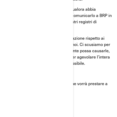
In caso di passaggio di proprietà o qualora abbia
cambiato indirizzo, la preghiamo di comunicarlo a BRP in
modo che possiamo aggiornare i nostri registri di
conseguenza.
La Sua sicurezza e costante soddisfazione rispetto ai
nostri prodotti sono una priorità per noi. Ci scusiamo per
qualsiasi disturbo questo inconveniente possa causarle,
e Le garantiamo il nostro impegno per agevolare l’intera
procedura nella massima misura possibile.
Grazie per l'attenzione immediata che vorrà prestare a
questo avviso.
Cordialmente,