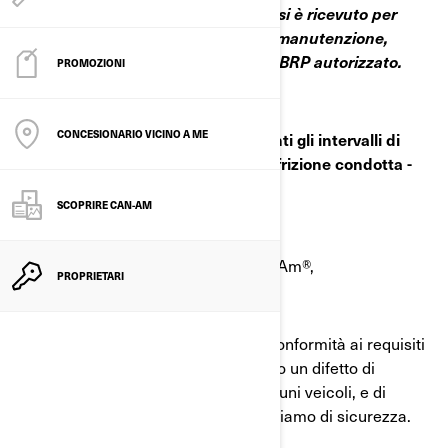
*Se entro il 26 dicembre 2023 non si è ricevuto per
posta l'opuscolo sul programma di manutenzione,
rivolgersi al proprio concessionario BRP autorizzato.
PROMOZIONI
CONCESIONARIO VICINO A ME
Informazioni non corrette riguardanti gli intervalli di
manutenzione della puleggia della frizione condotta -
Potenziale distacco di detriti
SCOPRIRE CAN-AM
Gentile proprietario del veicolo Can-Am®,
PROPRIETARI
Sta ricevendo il presente avviso in conformità ai requisiti
delle leggi applicabili. BRP ha rilevato un difetto di
sicurezza dei veicoli a motore su alcuni veicoli, e di
conseguenza sta effettuando un richiamo di sicurezza.