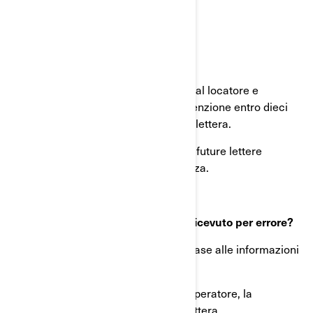
Guide del conducente.
Se il veicolo è in leasing:
● Inviare una copia di questa lettera al locatore e
l’Opuscolo sul programma di manutenzione entro dieci
giorni lavorativi dalla ricezione della lettera.
● Procedere allo stesso modo per le future lettere
relative a questo richiamo di sicurezza.
Cosa fare se questo avviso è stato ricevuto per errore?
Il presente avviso è stato inviato in base alle informazioni
più aggiornate in nostro possesso.
Se conosce l'attuale proprietario o operatore, la
preghiamo di inoltrare loro questa lettera.