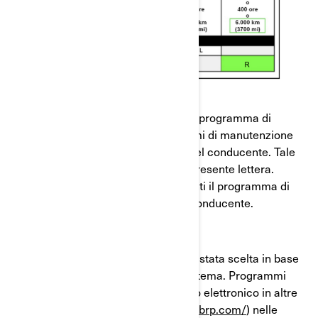
Cosa chiediamo a LEI di fare?
Le stiamo fornendo un Opuscolo sul programma di
manutenzione contenente programmi di manutenzione
rivisti, da conservare con la Guida del conducente. Tale
opuscolo è inviato unitamente alla presente lettera.
Sostituisce le informazioni riguardanti il programma di
manutenzione della Sua Guida del conducente.
La versione in lingua dell’opuscolo è stata scelta in base
alla lingua selezionata nel nostro sistema. Programmi
aggiornati sono disponibili in formato elettronico in altre
lingue (
https://www.operatorsguides.brp.com/
) nelle