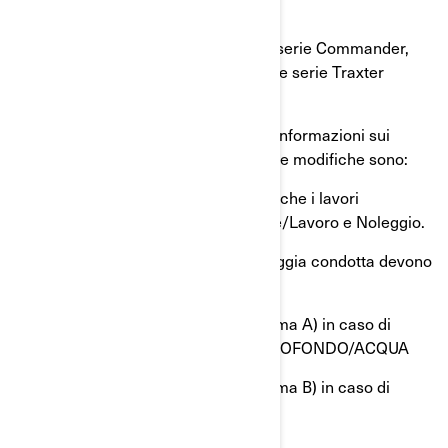
Quali modelli sono interessati?
Anno modello 2022 e 2023 Can-Am serie Commander,
serie Defender, serie Maverick Trail e serie Traxter
dotate di motori HD7 o 700
Cosa farà BRP? BRP sta rilasciando informazioni sui
programmi di manutenzione rivisti. Le modifiche sono:
(1) LAVORI GRAVOSI - precisazione che i lavori
comprendono l’utilizzo Commerciale/Lavoro e Noleggio.
(2) I pattini di scorrimento nella puleggia condotta devono
essere SOSTITUITI:
● ogni 3.000 km (1900 mi) (Programma A) in caso di
LAVORI GRAVOSI o USO FANGO PROFONDO/ACQUA
● oggi 6.000 km (3700 mi) (Programma B) in caso di
LAVORI DI ROUTINE