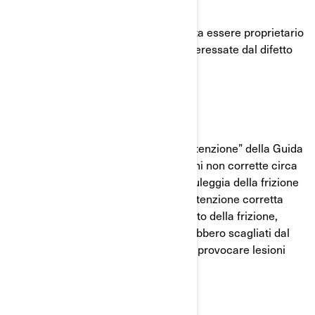
Dai dati in nostro possesso, Lei risulta essere proprietario
di una delle unità potenzialmente interessate dal difetto
di produzione.
Qual è il potenziale problema?
La sezione sul “Programma di manutenzione” della Guida
del conducente contiene informazioni non corrette circa
gli intervalli di manutenzione della puleggia della frizione
condotta. La mancanza di una manutenzione corretta
della frizione può comportare il guasto della frizione,
senza contare i frammenti che verrebbero scagliati dal
veicolo. In alcune situazioni, ciò può provocare lesioni
gravi.