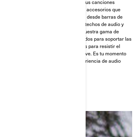
sensación que conducir al ritmo de tus canciones
favoritas. Can-Am Off-Road tiene los accesorios que
necesitas para vivir esa experiencia, desde barras de
sonido y sistemas integrados, hasta techos de audio y
todo lo que te imagines. Descubre nuestra gama de
equipos de audio esenciales, diseñados para soportar las
condiciones más duras y construidos para resistir el
agua, el polvo, el barro y hasta la nieve. Es tu momento
de disfrutar al máximo con una experiencia de audio
óptima.
MAVERICK X3