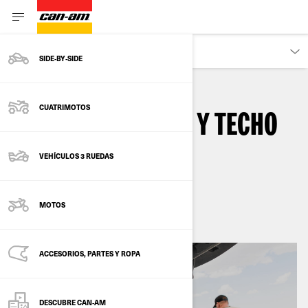
DESCUBRE
SIDE‑BY‑SIDE
CUATRIMOTOS
SISTEMA DE AUDIO Y TECHO
DE AUDIO
VEHÍCULOS 3 RUEDAS
mayo 2024
MOTOS
ACCESORIOS, PARTES Y ROPA
DESCUBRE CAN‑AM