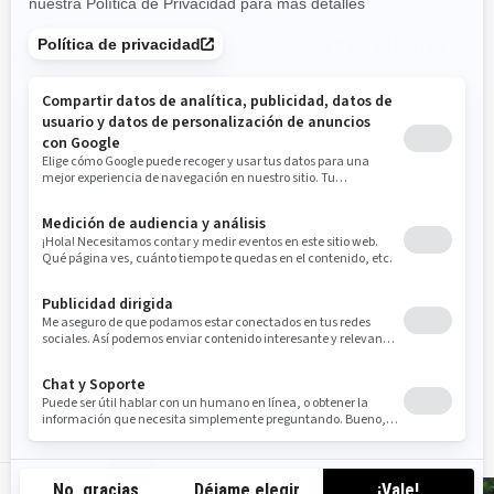
2025
2025
OUTLANDER MAX XT-P 1000R
OUTLANDER MAX LIMITED
1000R
Desempeño
Desempeño
Sendero
Sendero
Características principales del
Outlander MAX XT
Características principales del
Dirección asistida dinámica
Outlander MAX XT
(DPS) de tres modos
Dirección asistida dinámica
Freno de motor inteligente
(DPS) de tres modos
(iEB) y modos de conducción
Freno de motor inteligente
Diferencial delantero Visco-
(iEB) y modos de conducción
4Lok†
Diferencial delantero Visco-
Amortiguadores FOX† 1.5
4Lok†
PODIUM† QS3
Amortiguadores FOX† 1.5
PODIUM† QS3