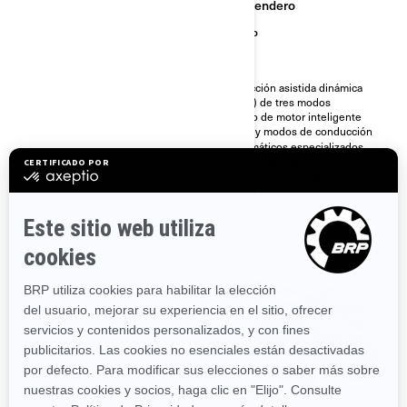
Lodo
Sendero
Desempeño
Trabajo
Dirección asistida dinámica
Dirección asistida dinámica
(DPS) de tres modos
(DPS) de tres modos
Freno de motor inteligente
Freno de motor inteligente
(iEB) y modos de conducción
(iEB) y modos de conducción
Diferencial delantero Visco-
Neumáticos especializados
4Lok†
para senderos XPS Trail King 2
de 26 plg. con rines de aluminio
Amortiguadores de gas Showa
de 14 plg.
Neumáticos especializados
Cabrestante de 1.588 kg
para barro XPS Swamp King XL
(3.500 lb)
de 30 plg. con rines de aluminio
de 14 plg.
Pantalla digital de 19.3 cm (7.6
plg.) de ancho