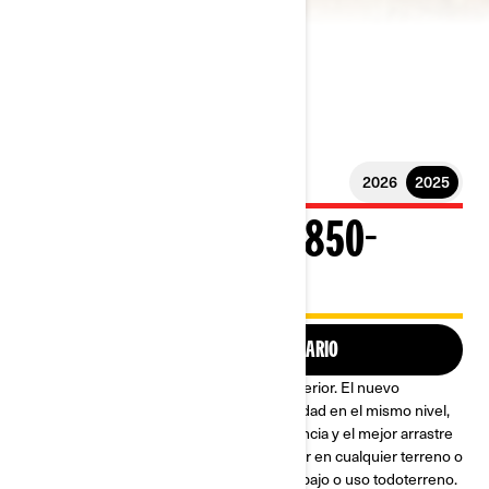
2026
2025
2025 OUTLANDER 850-
1000R
BUSCA UN CONCESIONARIO
Todo lo que necesitas para dominar el exterior. El nuevo
Outlander coloca a la potencia y la estabilidad en el mismo nivel,
para un manejo confiable, la máxima potencia y el mejor arrastre
de cualquier ATV. Fabricado para funcionar en cualquier terreno o
estación, adaptable a cualquier tipo de trabajo o uso todoterreno.