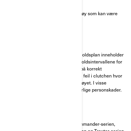
Våre registre viser at du har et kjøretøy som kan være
berørt av dette.
Hva er det potensielle problemet?
Brukerveiledningens avsnitt Vedlikeholdsplan inneholder
feil informasjon vedrørende vedlikeholdsintervallene for
skive for sekundærvariator. Mangel på korrekt
vedlikehold av clutchen kan medføre feil i clutchen hvor
fragmenter kan bli sendt ut fra kjøretøyet. I visse
situasjoner kan dette resultere i alvorlige personskader.
Hvilke modeller er berørt?
Modellår 2022 og 2023 Can-Am Commander-serien,
Defender-serien, Maverick Trail-serien og Traxter-serien