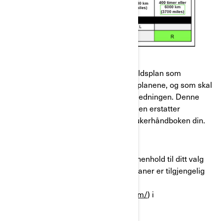
Hva må DU gjøre?
Vi leverer en Brosjyre med vedlikeholdsplan som
inneholder de reviderte vedlikeholdsplanene, og som skal
oppbevares sammen med Brukerveiledningen. Denne
brosjyren vedlegges i dette brevet. Den erstatter
vedlikeholdsplan-informasjonen i Brukerhåndboken din.
Språkversjon for brosjyren er valgt i henhold til ditt valg
av språk i vårt system. Oppdaterte planer er tilgjengelig
elektronisk på andre språk
(
https://www.operatorsguides.brp.com/
) i
Brukerveiledningene.