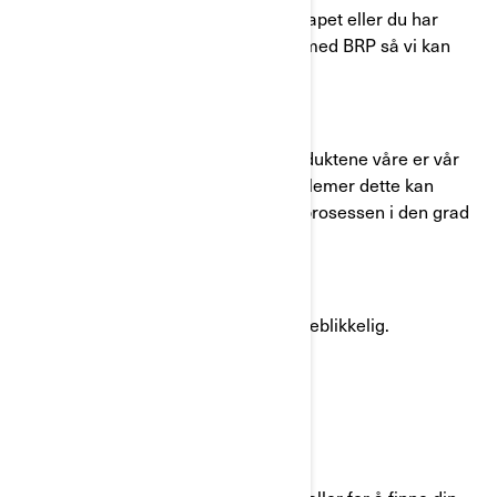
Hvis det har vært en endring i eierskapet eller du har
byttet adresse, ber vi det ta kontakt med BRP så vi kan
oppdatere våre registre.
Din sikkerhet og tilfredshet med produktene våre er vår
prioritet. Vi beklager eventuelle problemer dette kan
forårsake, og ønsker å tilrettelegge prosessen i den grad
vi kan.
Takk for at du ser på denne saken øyeblikkelig.
Vennlig hilsen,
BRP Kundeservice