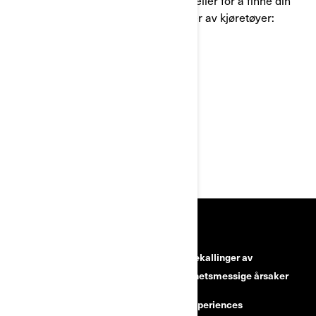
Hvis du har spørsmål, trenger hjelp, eller for å finne din
nærmeste autoriserte BRP-forhandler av kjøretøyer:
• Gå til:
www.brp.com
• +47 71 39 07 41
RESSURSER
Kundeservice
Tilbakekallinger av
sikkerhetsmessige årsaker
Karrierer
BRP Experiences
Bli en Can-Am-forhandler