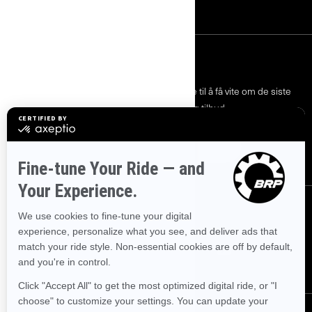
MELD DEG PÅ
Bli med på nyhetsbrevet.
Vær den første til å få vite om de siste
arrangementer, nyheter og tilbud.
ABONNER
FØLG OSS