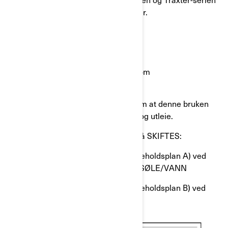
utstyrt med en HD7 eller 700-motorer.
Hva vil BRP gjøre?
BRP sender ut revidert informasjon om
vedlikeholdsplanen. Endringene er:
(1) KREVENDE BRUK - presisering om at denne bruken
inkluderer kommersiell bruk/arbeid og utleie.
(2) Skyveplate i sekundærvariator må SKIFTES:
● Hver 3000 km (1900 miles) (Vedlikeholdsplan A) ved
KREVENDE BRUK eller BRUK I DYP SØLE/VANN
● Hver 6000 km (3700 miles) (Vedlikeholdsplan B) ved
VANLIG BRUK