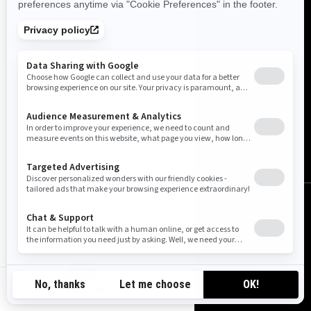
Norge (norsk)
© BRP 2003-2026
Juridisk merknad
Personvern
Retningslinjer for informasjonskapsler
Tilgjengelighet
Sideoversikt
Cookie-innstillinger
NO-NO