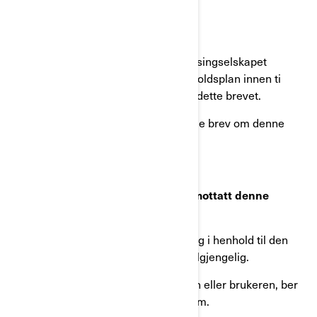
Hvis du har leaset dette kjøretøyet:
● Send en kopi av dette brevet til leasingselskapet
sammen med Brosjyre med vedlikeholdsplan innen ti
arbeidsdager etter at du har mottatt dette brevet.
● Gjør det samme med alle fremtidige brev om denne
sikkerhetstilbakekallingen.
Hva gjør du hvis du føler at du har mottatt denne
meldingen ved en feiltakelse?
Denne kunngjøringen ble sendt til deg i henhold til den
mest aktuelle informasjonen vi har tilgjengelig.
Hvis du kjenner den gjeldende eieren eller brukeren, ber
vi det videresende dette brevet til dem.