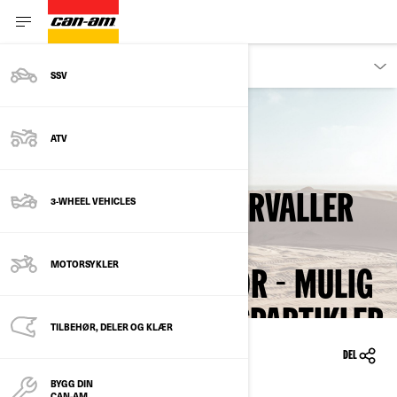
EIERE
SSV
Tilbake til sikkerhetsinnkallinger
FEIL INFORMASJON
ATV
VEDRØRENDE
VEDLIKEHOLDSINTERVALLER
3-WHEEL VEHICLES
FOR SKIVE FOR
MOTORSYKLER
SEKUNDÆRVARIATOR - MULIG
LØSNING AV SMUSSPARTIKLER
TILBEHØR, DELER OG KLÆR
26.10.2023
DEL
BYGG DIN
CAN-AM