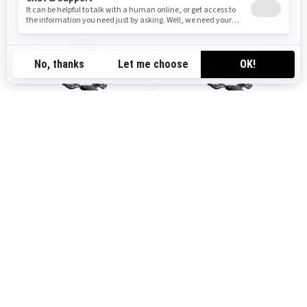
2026
2026
RENEGADE X XC 1000R T ABS
RENEGADE X XC 650 T
Fra
kr 215 900
Fra
kr 171 900
Ytelse
Ytelse
Løype
Løype
EU-godkjent T-kategori
EU-godkjent T-kategori