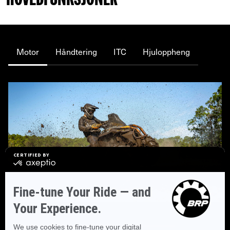
HOVEDFUNKSJONER
Motor
Håndtering
ITC
Hjuloppheng