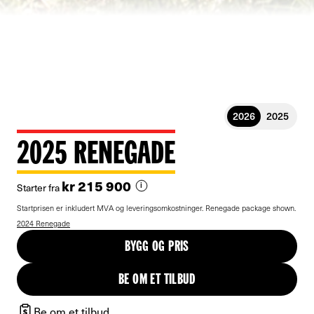
2026
2025
2025 RENEGADE
kr 215 900
Starter fra
i
Startprisen er inkludert MVA og leveringsomkostninger.
Renegade package shown.
2024 Renegade
BYGG OG PRIS
BE OM ET TILBUD
Be om et tilbud