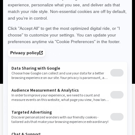
LEDENDE MOTORTEKNOLOGI
De kraftigste Rotax-motorene
Med 91 hk er Renegade 1000R-modellene blant de
mest kraftfulle ATV-ene på markedet, klare til å takle
ethvert terreng. Også tilgjengelig i en bransjeledende
62 hk Rotax 650-versjon.
UTFORSK RENEGADE-PAKKER OG
SPESIFIKASJONER
Oppdag Renegade-familien.