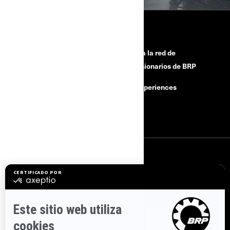
HERRAMIENTAS
¿Necesitas ayuda?
Únete a la red de
concesionarios de BRP
Retiros de seguridad
BRP Experiences
Buscar un Concesionario
Empleo
SUSCRÍBETE
Suscríbase a nuestros correos electrónicos.
Suscríbase a nuestro
boletín de noticias financieras.
SÍGUENOS