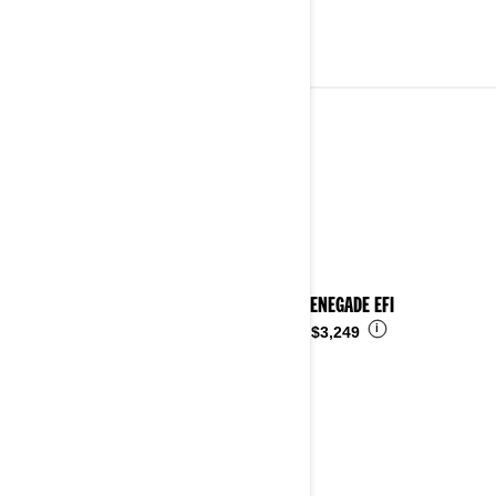
JOVENES
Ver detalles
2026 RENEGADE EFI
i
Desde
$3,249