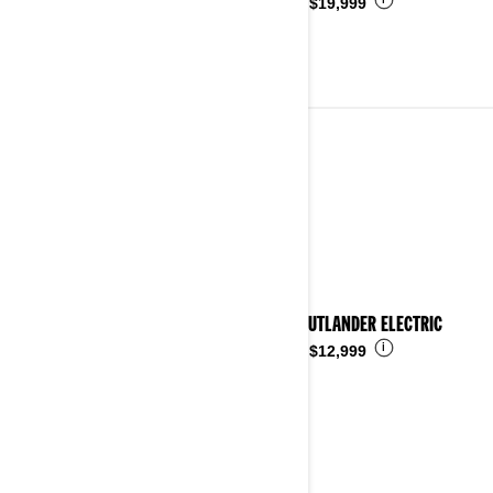
i
Desde
$19,999
VEHÍCULO TODO TERRENO
Ver detalles
2026 OUTLANDER ELECTRIC
i
Desde
$12,999