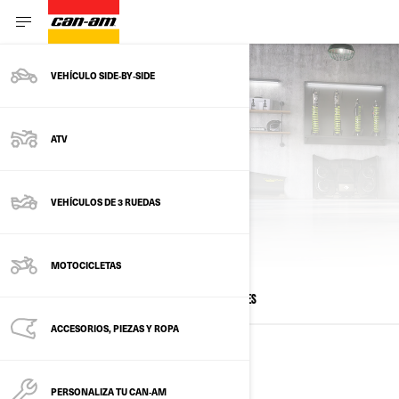
VEHÍCULO SIDE‑BY‑SIDE
ATV
VEHÍCULOS DE 3 RUEDAS
CALCULAR PAGOS
MOTOCICLETAS
TODOS LOS MODELOS
SXS
ATV
JOVENES
ACCESORIOS, PIEZAS Y ROPA
VEHICULOS SIDE BY SIDE
PERSONALIZA TU CAN‑AM