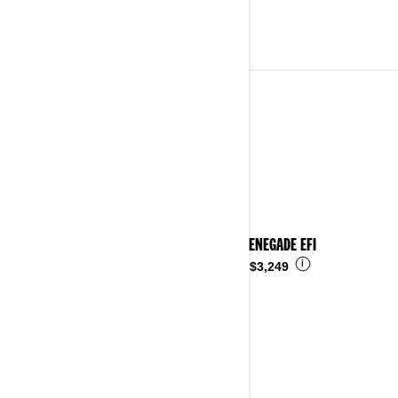
JOVENES
Ver detalles
2026 RENEGADE EFI
i
Desde
$3,249