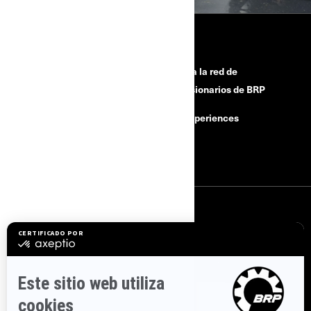
HERRAMIENTAS
¿Necesitas ayuda?
Únete a la red de
concesionarios de BRP
Retiros de seguridad
BRP Experiences
Buscar un Concesionario
Empleo
SUSCRÍBETE
Suscríbase a nuestros correos electrónicos.
Suscríbase a nuestro
boletín de noticias financieras.
SÍGUENOS