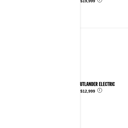
i
Desde
$19,999
VEHÍCULO TODO TERRENO
Ver detalles
2026 OUTLANDER ELECTRIC
i
Desde
$12,999