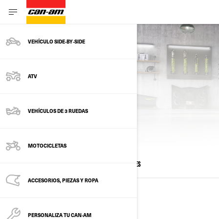
VEHÍCULO SIDE‑BY‑SIDE
ATV
VEHÍCULOS DE 3 RUEDAS
CALCULAR PAGOS
MOTOCICLETAS
TODOS LOS MODELOS
SXS
ATV
JOVENES
ACCESORIOS, PIEZAS Y ROPA
VEHICULOS SIDE BY SIDE
PERSONALIZA TU CAN‑AM