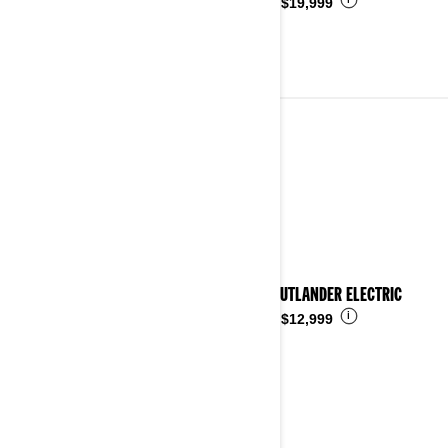
i
Desde
$19,999
VEHÍCULO TODO TERRENO
Ver detalles
2026 OUTLANDER ELECTRIC
i
Desde
$12,999