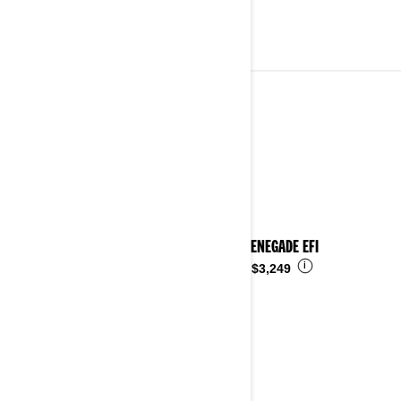
JOVENES
Ver detalles
2026 RENEGADE EFI
i
Desde
$3,249