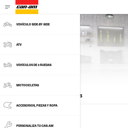
VEHÍCULO SIDE‑BY‑SIDE
ATV
VEHÍCULOS DE 3 RUEDAS
CALCULAR PAGOS
MOTOCICLETAS
TODOS LOS MODELOS
SXS
ATV
JOVENES
ACCESORIOS, PIEZAS Y ROPA
VEHICULOS SIDE BY SIDE
PERSONALIZA TU CAN‑AM