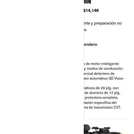
850/1000R
Desde
$15,299
Desde
$14,149
Transporte y preparación no
Transporte y preparación no
incluidos
incluidos
Barro
Sendero
Sendero
Freno de motor inteligente
Entrada y salida al motor y CVT
(iEB) y modos de conducción.
con conducto elevado de
Diferencial delantero de
ventilación.
bloqueo automático QE Visco-
Diferencial delantero Visco-
Lok†
4Lok†.
Neumáticos de 26 plg. con
Amortiguadores a gas SHOWA.
rines de aluminio de 12 plg.
Neumáticos especializados
Placa protectora completa.
para barro XPS Swamp King XL
Calibración específica del
de 30 plg.
sistema de transmisión CVT.
Cabrestante de 1588 kg (3500
lb) con cuerda sintética.