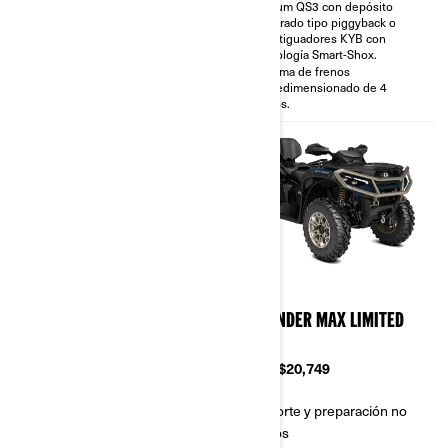
Podium QS3 con depósito
Neumáticos XPS Trail King 2 de
integrado tipo piggyback o
26 plg., especializados para
amortiguadores KYB con
senderos.
tecnología Smart-Shox.
Cabrestante de 1588 kg (3500
Sistema de frenos
lb) con cuerda sintética.
sobredimensionado de 4
Visco-4Lok
discos.
2026
2026
OUTLANDER MAX
OUTLANDER MAX LIMITED
BACKCOUNTRY 1000R
1000R
Desde
$18,449
Desde
$20,749
Transporte y preparación no
Transporte y preparación no
incluidos
incluidos