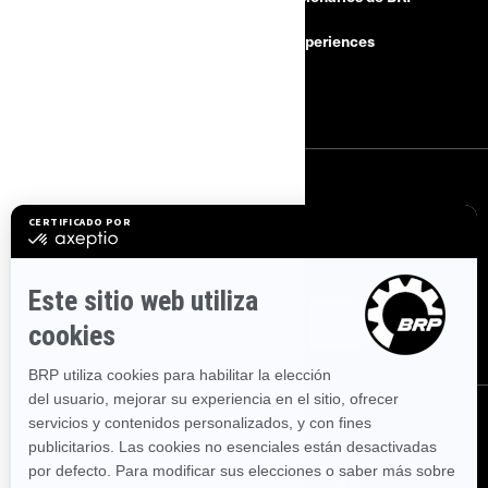
Retiros de seguridad
BRP Experiences
Buscar un Concesionario
Empleo
SUSCRÍBETE
Suscríbase a nuestros correos electrónicos.
Suscríbase a nuestro
boletín de noticias financieras.
SÍGUENOS
SÍGUENOS