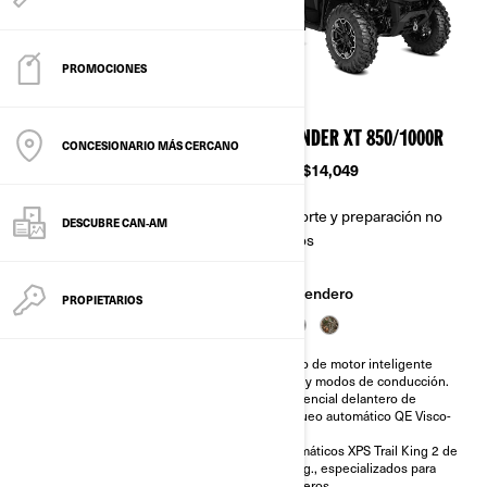
PROMOCIONES
2026
2026
OUTLANDER DPS 850/1000R
OUTLANDER XT 850/1000R
CONCESIONARIO MÁS CERCANO
Desde
$12,799
Desde
$14,049
Transporte y preparación no
Transporte y preparación no
DESCUBRE CAN‑AM
incluidos
incluidos
Sendero
Sendero
PROPIETARIOS
Freno de motor inteligente
Freno de motor inteligente
(iEB) y modos de conducción.
(iEB) y modos de conducción.
Diferencial delantero de
Diferencial delantero de
bloqueo automático QE Visco-
bloqueo automático QE Visco-
Lok†
Lok†
Neumáticos de 26 plg. con
Neumáticos XPS Trail King 2 de
rines de aluminio de 12 plg..
26 plg., especializados para
senderos.
Placa protectora completa.