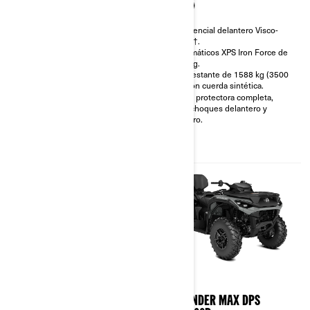
Diferencial delantero Visco-
4Lok†.
Diferencial delantero Visco-
Neumáticos XPS Trail King 2 de
4Lok†.
27 plg., especializados para
Neumáticos XPS Iron Force de
senderos.
30 plg.
Amortiguadores a gas FOX
Cabrestante de 1588 kg (3500
Podium QS3 con depósito
lb) con cuerda sintética.
integrado tipo piggyback o
Placa protectora completa,
amortiguadores KYB con
parachoques delantero y
tecnología Smart-Shox.
trasero.
Sistema de frenos
sobredimensionado de 4
discos.
2026
2026
OUTLANDER X MR 850/1000R
OUTLANDER MAX DPS