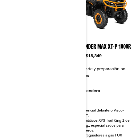
2026
2026
OUTLANDER MAX XT
OUTLANDER MAX XT-P 1000R
850/1000R
Desde
$18,349
Desde
$15,399
Transporte y preparación no
Transporte y preparación no
incluidos
incluidos
Sendero
Sendero
Diferencial delantero Visco-
4Lok†.
Freno de motor inteligente
Neumáticos XPS Trail King 2 de
(iEB) y modos de conducción.
27 plg., especializados para
Diferencial delantero de
senderos.
bloqueo automático QE Visco-
Amortiguadores a gas FOX
Lok†