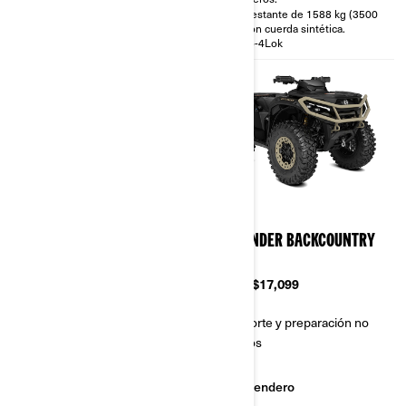
Cabrestante de 1588 kg (3500
Calibración específica del
lb) con cuerda sintética.
sistema de transmisión CVT.
Visco-4Lok
2026
2026
OUTLANDER XT-P 1000R
OUTLANDER BACKCOUNTRY
1000R
Desde
$16,999
Desde
$17,099
Transporte y preparación no
Transporte y preparación no
incluidos
incluidos
Sendero
Sendero