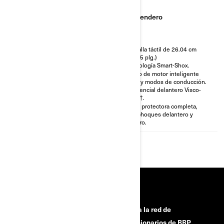
Sendero
Sendero
Diferencial delantero Visco-
Pantalla táctil de 26.04 cm
4Lok†.
(10.25 plg.)
Neumáticos XPS Iron Force de
Tecnología Smart-Shox.
30 plg.
Freno de motor inteligente
Cabrestante de 1588 kg (3500
(iEB) y modos de conducción.
lb) con cuerda sintética.
Diferencial delantero Visco-
Placa protectora completa,
4Lok†.
parachoques delantero y
Placa protectora completa,
trasero.
parachoques delantero y
trasero.
HERRAMIENTAS
¿Necesitas ayuda?
Únete a la red de
concesionarios de BRP