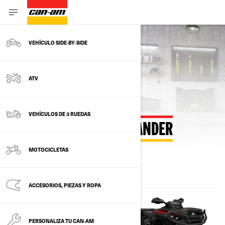
VEHÍCULO SIDE‑BY‑SIDE
Volver a la página principal
ATV
VEHÍCULOS DE 3 RUEDAS
CALCULAR PAGOS OUTLANDER
MOTOCICLETAS
ACCESORIOS, PIEZAS Y ROPA
PERSONALIZA TU CAN‑AM