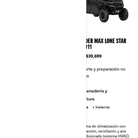
2026
2026
DEFENDER MAX LONE STAR
DEFENDER MAX LONE STAR
HD11
CAB HD11
Desde
$27,899
Desde
$39,699
Transporte y preparación no
Transporte y preparación no
incluidos
incluidos
Ganadería y
Ganadería y
Agricultura
Agricultura
Caceria
Caceria
Invierno
Diferencial delantero con
Sistema de climatización con
tecnología Smart-Lok
calefacción, ventilación y aire
acondicionado (sistema HVAC)
Pantalla táctil de 26,04 cm