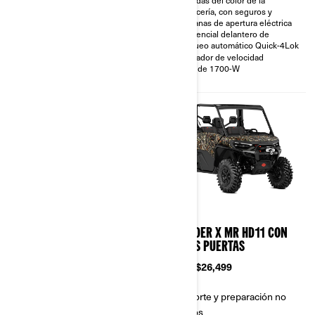
Cabrestante de 2.041 kg
carrocería, con seguros y
(4.500 lb) con cuerda sintética
ventanas de apertura eléctrica
Placa protectora completa,
Diferencial delantero de
techo rígido completo,
bloqueo automático Quick-4Lok
parachoques delantero,
guardabarros
Limitador de velocidad
Faros LED y luces traseras LED
Imán de 1700-W
con luz de reversa
2026
2026
DEFENDER LIMITED HD11
DEFENDER X MR HD11 CON
MEDIAS PUERTAS
Desde
$34,699
Desde
$26,499
Transporte y preparación no
Transporte y preparación no
incluidos
incluidos