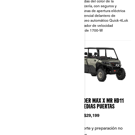
pintadas del color de la
Cabrestante de 2.041 kg
carrocería, con seguros y
(4.500 lb) con cuerda sintética
ventanas de apertura eléctrica
Placa protectora completa,
Diferencial delantero de
techo rígido completo,
bloqueo automático Quick-4Lok
parachoques delantero,
guardabarros
Limitador de velocidad
Faros LED y luces traseras LED
Imán de 1700-W
con luz de reversa
2026
2026
DEFENDER MAX LIMITED
DEFENDER MAX X MR HD11
HD11
CON MEDIAS PUERTAS
Desde
$37,799
Desde
$29,199
Transporte y preparación no
Transporte y preparación no
incluidos
incluidos