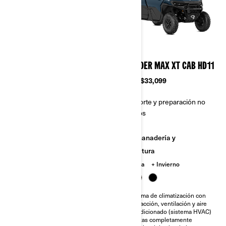
2026
2026
DEFENDER MAX XT HD11
DEFENDER MAX XT CAB HD11
Desde
$24,799
Desde
$33,099
Transporte y preparación no
Transporte y preparación no
incluidos
incluidos
Ganadería y
Ganadería y
Agricultura
Agricultura
Caceria
Caceria
Invierno
Diferencial delantero de
Sistema de climatización con
bloqueo automático Quick-4Lok
calefacción, ventilación y aire
acondicionado (sistema HVAC)
Neumáticos XPS Trail King 2 de
29 plg
Puertas completamente