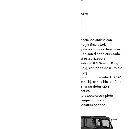
Ganadería y
Barro
Agricultura
Caceria
Caceria
Invierno
Diferencial delantero con
tecnología Smart-Lok
Sistema de climatización con
65 plg de ancho, con brazos en
calefacción, ventilación y aire
A dobles con diseño arqueado
acondicionado (sistema HVAC)
y barra estabilizadora
Diferencial delantero con
Neumáticos XPS Swamp King
tecnología Smart-Lok
de 30 plg, con rines de aluminio
Sistema JL Audio Stage 3 con 4
de 14 plg
bocinas
Cabrestante reubicado de 2041
Pantalla táctil de 26,04 cm
kg (4500 lb), con cable sintético
(10,25 plg)
y sistema de detención
Neumáticos XPS Trac Force de
automática
30 plg con rines de aluminio de
Placa protectora completa,
15 plg
parachoques delantero,
guardabarros anchos