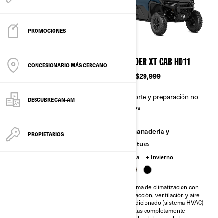
PROMOCIONES
2026
2026
DEFENDER XT HD11
DEFENDER XT CAB HD11
CONCESIONARIO MÁS CERCANO
Desde
$22,699
Desde
$29,999
Transporte y preparación no
Transporte y preparación no
DESCUBRE CAN‑AM
incluidos
incluidos
Ganadería y
Ganadería y
PROPIETARIOS
Agricultura
Agricultura
Caceria
Caceria
Invierno
Diferencial delantero de
Sistema de climatización con
bloqueo automático Quick-4Lok
calefacción, ventilación y aire
acondicionado (sistema HVAC)
Neumáticos XPS Trail King 2 de
29 plg
Puertas completamente
pintadas del color de la