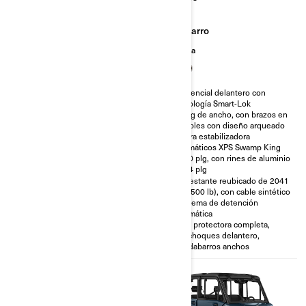
Ganadería y
Barro
Agricultura
Caceria
Caceria
Invierno
Diferencial delantero con
Sistema de climatización con
tecnología Smart-Lok
calefacción, ventilación y aire
65 plg de ancho, con brazos en
acondicionado (sistema HVAC)
A dobles con diseño arqueado
Diferencial delantero con
y barra estabilizadora
tecnología Smart-Lok
Neumáticos XPS Swamp King
Sistema JL Audio Stage 2 con 2
de 30 plg, con rines de aluminio
bocinas
de 14 plg
Pantalla táctil de 26,04 cm
Cabrestante reubicado de 2041
(10,25 plg)
kg (4500 lb), con cable sintético
Neumáticos XPS Trac Force de
y sistema de detención
30 plg con rines de aluminio de
automática
15 plg
Placa protectora completa,
parachoques delantero,
guardabarros anchos