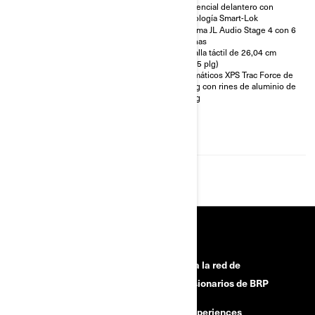
(10,25 plg)
Diferencial delantero con
tecnología Smart-Lok
Neumáticos XPS Trac Force de
30 plg con rines de aluminio de
Sistema JL Audio Stage 4 con 6
15 plg
bocinas
65 plg de ancho, con brazos en
Pantalla táctil de 26,04 cm
A dobles con diseño arqueado
(10,25 plg)
y barra estabilizadora
Neumáticos XPS Trac Force de
Deslizadores de acero para
30 plg con rines de aluminio de
entornos rocosos, techo rígido
15 plg
completo Parachoques frontal
de gran resistencia,
guardabarros, red de seguridad
en la puerta
HERRAMIENTAS
¿Necesitas ayuda?
Únete a la red de
concesionarios de BRP
Retiros de seguridad
BRP Experiences