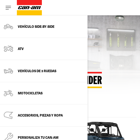
VEHÍCULO SIDE‑BY‑SIDE
Volver a la página principal
ATV
VEHÍCULOS DE 3 RUEDAS
CALCULAR PAGOS DEFENDER
MOTOCICLETAS
ACCESORIOS, PIEZAS Y ROPA
PERSONALIZA TU CAN‑AM