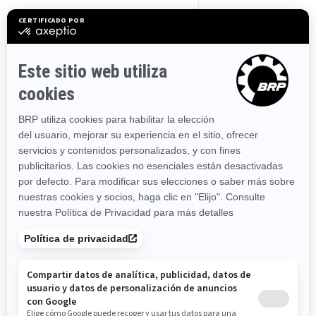
Massachusetts
Maryland
Maine
Michigan
Minnesota
Missouri
Mississippi
Montana
North Carolina
North Dakota
Nebraska
New Hampshire
New Jersey
New Mexico
Nevada
New York
Ohio
Oklahoma
Oregón
Pennsylvania
Rhode Island
South Carolina
South Dakota
Tennessee
Texas
Utah
Virginia
Vermont
Washington
Wisconsin
West Virginia
Wyoming