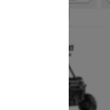
1
/
2
2025
COMMANDER XT
A partir de $17,699