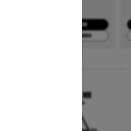
SOLICITA UNA COTIZACIÓN
ENCUENTRA TU CONCESIONARIO
1
/
3
2025
COMMANDER X MR
A partir de $23,599