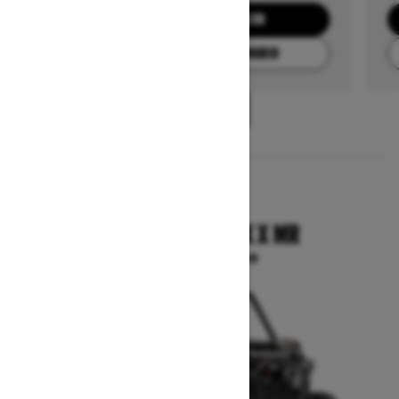
SOLICITA UNA COTIZACIÓN
ENCUENTRA TU CONCESIONARIO
1
/
3
2025
COMMANDER MAX X MR
A partir de $27,099