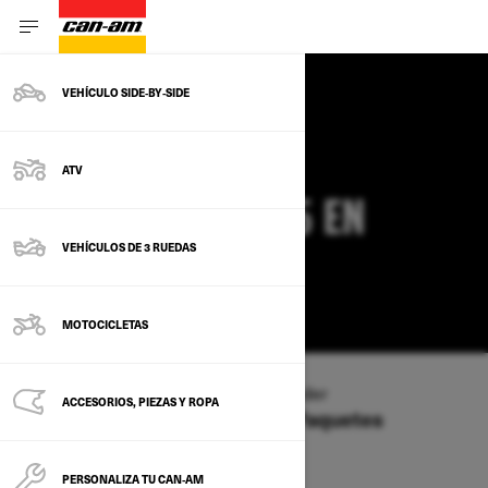
VEHÍCULO SIDE‑BY‑SIDE
OFERTAS CAN-AM
ATV
COMMANDER 2025 EN
VEHÍCULOS DE 3 RUEDAS
ALABAMA
CAMBIAR
MOTOCICLETAS
Tipo de vehículo
/
SXS
/
Commander
ACCESORIOS, PIEZAS Y ROPA
Ofertas disponibles en estos Paquetes
2026
2025
PERSONALIZA TU CAN‑AM