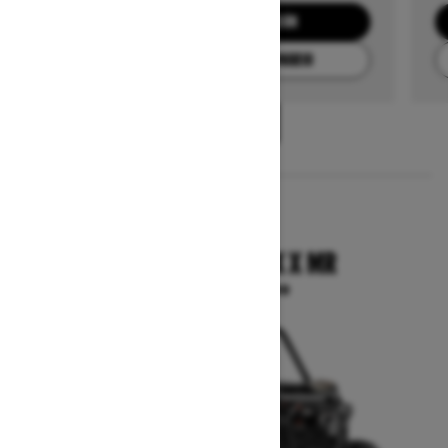
SOLICITA UNA COTIZACIÓN
ENCUENTRA TU CONCESIONARIO
1
/
3
2025
COMMANDER MAX X MR
A partir de $27,099