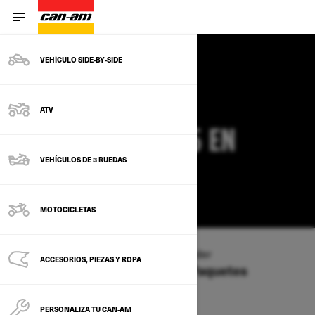
VEHÍCULO SIDE‑BY‑SIDE
OFERTAS CAN-AM
ATV
COMMANDER 2025 EN
VEHÍCULOS DE 3 RUEDAS
OKLAHOMA
CAMBIAR
MOTOCICLETAS
Tipo de vehículo
/
SXS
/
Commander
ACCESORIOS, PIEZAS Y ROPA
Ofertas disponibles en estos Paquetes
2026
2025
PERSONALIZA TU CAN‑AM