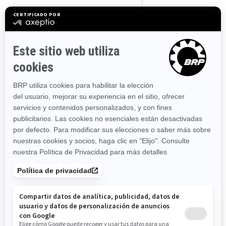
Massachusetts
Maryland
Maine
Michigan
Minnesota
Missouri
Mississippi
Montana
North Carolina
North Dakota
Nebraska
New Hampshire
New Jersey
New Mexico
Nevada
New York
Ohio
Oklahoma
Oregón
Pennsylvania
Rhode Island
South Carolina
South Dakota
Tennessee
Texas
Utah
Virginia
Vermont
Washington
Wisconsin
West Virginia
Wyoming