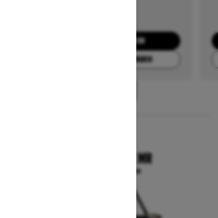
SOLICITA UNA COTIZACIÓN
ENCUENTRA TU CONCESIONARIO
1
/
3
2025
COMMANDER X MR
A partir de $23,599