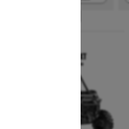
1
/
2
2025
COMMANDER XT
A partir de $17,699