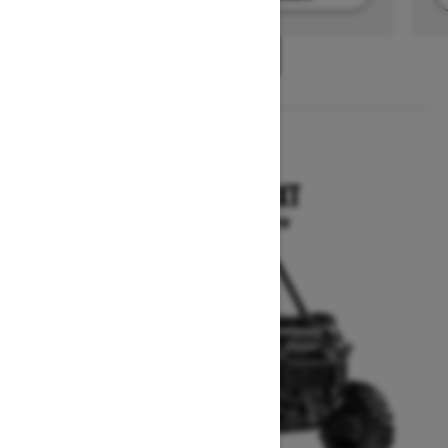
1
/
2
2025
COMMANDER XT
A partir de $17,699