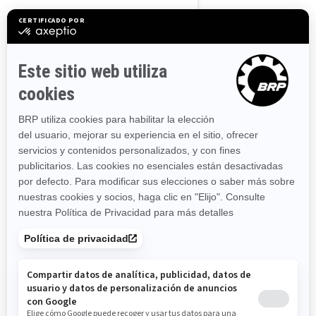
Massachusetts
Maryland
Maine
Michigan
Minnesota
Missouri
Mississippi
Montana
North Carolina
North Dakota
Nebraska
New Hampshire
New Jersey
New Mexico
Nevada
New York
Ohio
Oklahoma
Oregón
Pennsylvania
Rhode Island
South Carolina
South Dakota
Tennessee
Texas
Utah
Virginia
Vermont
Washington
Wisconsin
West Virginia
Wyoming