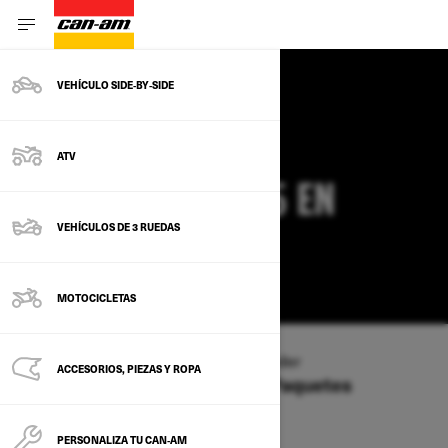
VEHÍCULO SIDE‑BY‑SIDE
OFERTAS CAN-AM
ATV
COMMANDER 2025 EN
VEHÍCULOS DE 3 RUEDAS
OREGÓN
CAMBIAR
MOTOCICLETAS
Tipo de vehículo
/
SXS
/
Commander
ACCESORIOS, PIEZAS Y ROPA
Ofertas disponibles en estos Paquetes
2026
2025
PERSONALIZA TU CAN‑AM