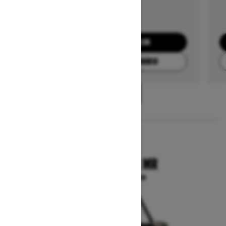
SOLICITA UNA COTIZACIÓN
ENCUENTRA TU CONCESIONARIO
1
/
3
2025
COMMANDER X MR
A partir de $23,599