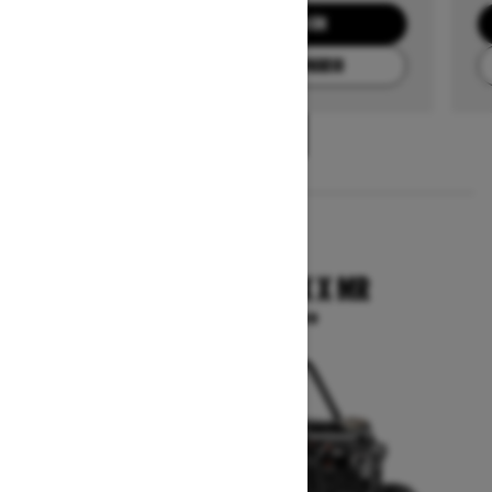
SOLICITA UNA COTIZACIÓN
ENCUENTRA TU CONCESIONARIO
1
/
3
2025
COMMANDER MAX X MR
A partir de $27,099