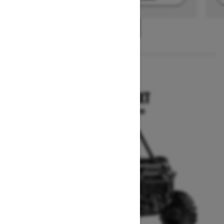
1
/
2
2025
COMMANDER XT
A partir de $17,699