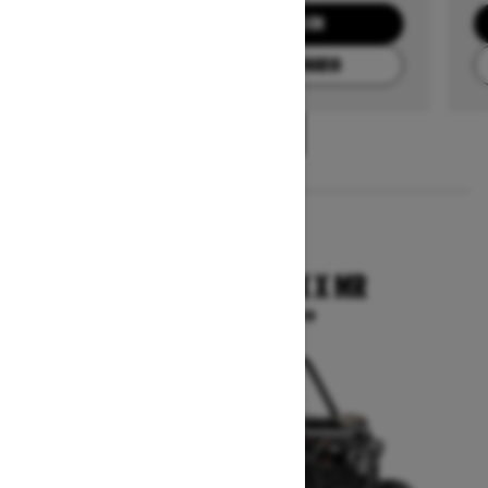
SOLICITA UNA COTIZACIÓN
ENCUENTRA TU CONCESIONARIO
1
/
3
2025
COMMANDER MAX X MR
A partir de $27,099