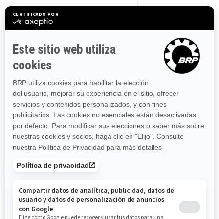
Massachusetts
Maryland
Maine
Michigan
Minnesota
Missouri
Mississippi
Montana
North Carolina
North Dakota
Nebraska
New Hampshire
New Jersey
New Mexico
Nevada
New York
Ohio
Oklahoma
Oregón
Pennsylvania
Rhode Island
South Carolina
South Dakota
Tennessee
Texas
Utah
Virginia
Vermont
Washington
Wisconsin
West Virginia
Wyoming