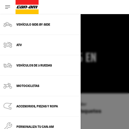
VEHÍCULO SIDE‑BY‑SIDE
OFERTAS CAN-AM
ATV
COMMANDER 2025 EN
VEHÍCULOS DE 3 RUEDAS
VIRGINIA
CAMBIAR
MOTOCICLETAS
Tipo de vehículo
/
SXS
/
Commander
ACCESORIOS, PIEZAS Y ROPA
Ofertas disponibles en estos Paquetes
2026
2025
PERSONALIZA TU CAN‑AM