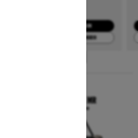
SOLICITA UNA COTIZACIÓN
ENCUENTRA TU CONCESIONARIO
1
/
3
2025
COMMANDER X MR
A partir de $23,599