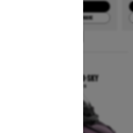
DEMANDEZ UN PRIX
TROUVEZ UN CONCESSIONNAIRE
1
/
3
2025
SPYDER RT SEA-TO-SKY
À partir de 40 199 $