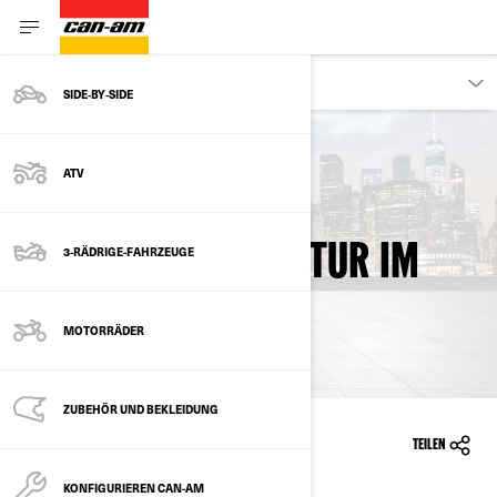
KUNDEN
SIDE‑BY‑SIDE
ATV
ZURÜCK ZU RÜCKRUFINFORMATIONEN
ERHÖHTE TEMPERATUR IM
3-RÄDRIGE-FAHRZEUGE
MOTORRAUM
MOTORRÄDER
ZUBEHÖR UND BEKLEIDUNG
26.05.2015
TEILEN
KONFIGURIEREN CAN-AM