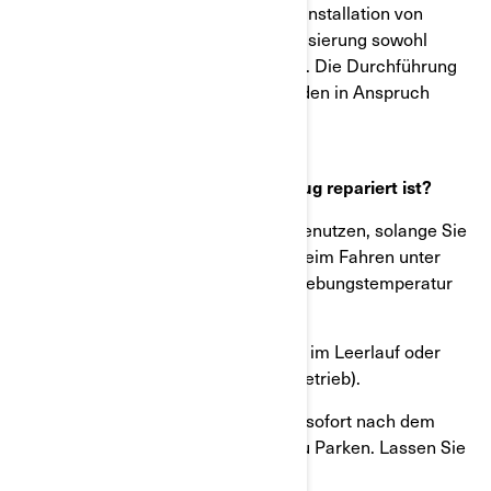
Reparaturmaßnahme beinhaltet die Installation von
mehren Teilen, einer Softwareaktualisierung sowohl
zusätzliche Belüftungseinrichtungen. Die Durchführung
dieser Reparatur wird etwa 3.5 Stunden in Anspruch
nehmen.
Was können Sie tun, bis Ihr Fahrzeug repariert ist?
Sie können Ihr Fahrzeug weiterhin benutzen, solange Sie
folgende Sicherheitsvorkehrungen beim Fahren unter
heißen Bedingungen beachten (Umgebungstemperatur
von etwa 30° C und höher):
· Vermeiden Sie langfristigen Betrieb im Leerlauf oder
sehr langsames Fahren (stop & go Betrieb).
· Vermeiden Sie das heiße Fahrzeug sofort nach dem
Betrieb in geschlossenen Räumen zu Parken. Lassen Sie
Ihr Fahrzeug zuerst abkühlen.