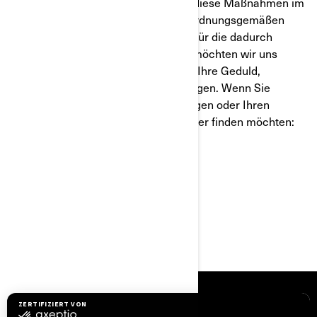
Roadster zufrieden sind. Wir haben diese Maßnahmen im
Interesse Ihrer Sicherheit und des ordnungsgemäßen
Betriebs Ihres Fahrzeugs ergriffen. Für die dadurch
entstandenen Unannehmlichkeiten möchten wir uns
entschuldigen und danken Ihnen für Ihre Geduld,
während wir diesen Zustand berichtigen. Wenn Sie
Fragen haben, Unterstützung benötigen oder Ihren
nächstgelegenen BRP Vertragshändler finden möchten:
www.brp.com
Mit freundlichen Grüßen
Abteilung Kundendienst
RESSOURCEN