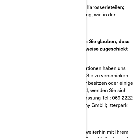
· Vermeiden Sie direkten Kontakt mit Karosserieteilen;
tragen Sie geeignete Fahrerbekleidung, wie in der
Bedienungsanleitung angegeben.
Was sollten Sie unternehmen, wenn Sie glauben, dass
Ihnen diese Mitteilung fälschlicherweise zugeschickt
wurde?
Die uns derzeit vorliegenden Informationen haben uns
dazu veranlasst, diese Mitteilung an Sie zu verschicken.
Falls Sie dieses Fahrzeug nicht mehr besitzen oder einige
Daten in dieser Mitteilung falsch sind, wenden Sie sich
bitte umgehend an Ihre BRP Niederlassung Tel.: 069 2222
36531 oder per Post an: BRP Germany GmbH; Itterpark
11; 40724 Hilden
Wir legen viel Wert darauf, dass Sie weiterhin mit Ihrem