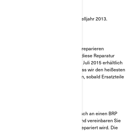
Betroffene Modelle
Can-Am Spyder RT-Reihe, Bau/ Modelljahr 2013.
Was wird BRP tun?
BRP wird Ihr Fahrzeug unentgeltlich reparieren
(Ersatzteile und Arbeitszeit). Die für diese Reparatur
erforderlichen Ersatzteile werden ab Juli 2015 erhältlich
sein. Haben Sie bitte Verständnis, dass wir den heißesten
Gebieten und Ländern Vorrang geben, sobald Ersatzteile
erhältlich sind.
Was Sie unternehmen sollten:
Wenden Sie sich am besten telefonisch an einen BRP
Can-Am Roadster-Vertragshändler und vereinbaren Sie
einen Termin, an dem Ihr Fahrzeug repariert wird. Die