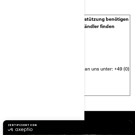
Abteilung BRP-Kundendienst
Wenn Sie Fragen haben oder Unterstützung benötigen
oder Ihren nächstgelegenen BRP Händler finden
möchten:
Besuchen Sie www.brp.com
Oder wenden Sie sich telefonisch an uns unter: +49 (0)
210 3574 9955
RESSOURCEN