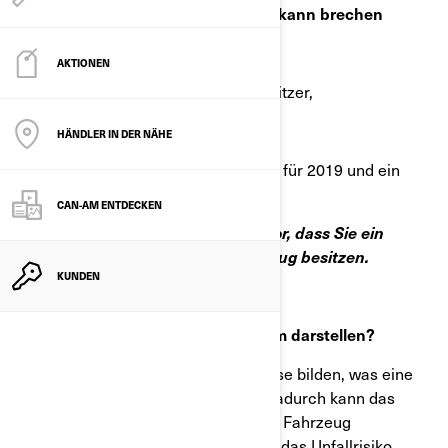
Betreff:
Can-Am
®
Ryker Radmutter kann brechen
AKTIONEN
Sehr geehrter Can-Am On-Road-Besitzer,
HÄNDLER IN DER NÄHE
BRP startet einen Sicherheitsrückruf für 2019 und ein
paar 2020 Can-Am Ryker Modelle
CAN-AM ENTDECKEN
Aus unseren Unterlagen geht hervor, dass Sie ein
möglicherweise betroffenes Fahrzeug besitzen.
KUNDEN
Was könnte das potenzielle Problem darstellen?
Bei den Radmuttern können sich Risse bilden, was eine
reduzierte Spannkraft verursacht. Dadurch kann das
Handling oder die Kontrolle über das Fahrzeug
beeinflusst werden. Dadurch könnte das Unfallrisiko