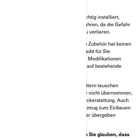
Ist der rote Sicherheitsring NICHT richtig installiert,
sollten Sie mit dem Fahrzeug nicht fahren, da die Gefahr
besteht ein Rad während der Fahrt zu verlieren.
Eine Modifikation oder angebrachtes Zubehör hat keinen
Einfluss auf die Durchführung und bleibt für Sie
kostenfrei. Eventuell vorgenommene Modifikationen
haben in diesem Fall keinen Einfluss auf bestehende
Garantien oder Serviceverträge.
Sollten Sie vorher bereits die Radmuttern tauschen
müssen und BRP hat diese Reparatur nicht übernommen,
kontaktieren Sie uns bitte für eine Rückerstattung. Auch
in einem solchen Falle muss Ihr Fahrzeug zum Einbauen
der neuen Radmuttern an den Händler übergeben
werden.
Was sollten Sie unternehmen, wenn Sie glauben, dass