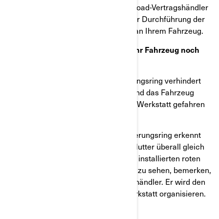
Kontaktieren Sie Ihren Can-Am On-Road-Vertragshändler
und vereinbaren Sie einen Termin zur Durchführung der
Arbeiten für den Sicherheitsrückruf an Ihrem Fahrzeug.
Wie können Sie feststellen, ob Sie ihr Fahrzeug noch
fahren können?
Ein korrekt installierter roter Sicherungsring verhindert
das sich die Radmutter lösen kann und das Fahrzeug
kann problemlos zur Kontrolle in der Werkstatt gefahren
werden.
Einen richtig installierten roten Sicherungsring erkennt
man daran, wenn er in der Nut der Mutter überall gleich
sitzt. Sollten Sie einen NICHT richtig installierten roten
Sicherungsring, wie im Bild darunter zu sehen, bemerken,
kontaktieren Sie bitte Ihren Vertragshändler. Er wird den
Transport des Fahrzeuges in die Werkstatt organisieren.