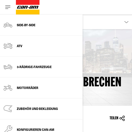
KUNDEN
SIDE‑BY‑SIDE
ATV
ZURÜCK ZU RÜCKRUFINFORMATIONEN
CAN-AM ®RYKER
3-RÄDRIGE-FAHRZEUGE
RADMUTTER KANN BRECHEN
MOTORRÄDER
ZUBEHÖR UND BEKLEIDUNG
15.10.2020
TEILEN
KONFIGURIEREN CAN-AM