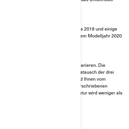
gesteigert werden.
Betroffene Modelle
Alle Seiennummern des Modelljahres 2019 und einige
spezielle Fahrgestellnummern aus dem Modelljahr 2020
Can-Am Ryker
Maßnahmen durch BRP:
BRP wird Ihr Fahrzeug kostenfrei reparieren. Die
Abhilfemaßnahme umfasst einen Austausch der drei
Radmuttern. Nach der Reparatur wird Ihnen vom
Vertragshändler eine Kopie des unterschriebenen
Zertifikats ausgehändigt. Die Reparatur wird weniger als
eine Stunde in Anspruch nehmen.
Was sollten Sie unternehmen?