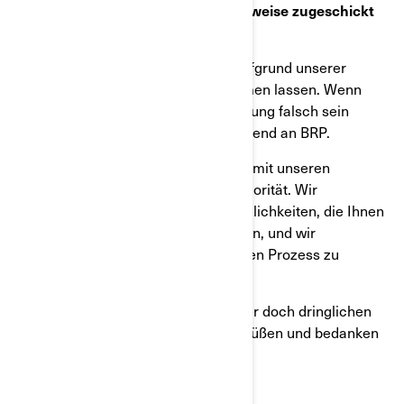
Ihnen diese Mitteilung fälschlicherweise zugeschickt
wurde?
Diese Mitteilung haben wir Ihnen aufgrund unserer
vorliegenden Informationen zukommen lassen. Wenn
irgendwelche Daten in dieser Mitteilung falsch sein
sollten, wenden Sie sich bitte umgehend an BRP.
Die Sicherheit und die Zufriedenheit mit unseren
Fahrzeugen habe bei uns oberste Priorität. Wir
entschuldigen uns für die Unannehmlichkeiten, die Ihnen
durch diese Aktion entstehen könnten, und wir
unternehmen alle Anstrengungen, den Prozess zu
erleichtern.
Eine recht zeitnahe Erledigung dieser doch dringlichen
Angelegenheit würden wir sehr begrüßen und bedanken
uns für Ihr Verständnis.
Mit freundlichen Grüßen