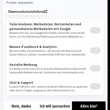
Deutschland (Deutsch)
© BRP 2003-2026
Impressum
Datenschutzrichtlinie
Cookie-Richtlinien
Barrierefreiheit
Sitemap
Cookie-Einstellungen
DE-DE