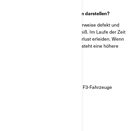
Was könnte das potenzielle Problem darstellen?
Das vordere Riemenrad ist möglicherweise defekt und
unterliegt einem vorzeitigen Verschleiß. Im Laufe der Zeit
kann das Fahrzeug einen Antriebsverlust erleiden. Wenn
ein Fahrzeug den Antrieb verliert, besteht eine höhere
Unfallgefahr.
Betroffene Modelle
Bestimmte Can-Am® Spyder RT- und F3-Fahrzeuge
zwischen 2015 und 2019
Was sollten Sie unternehmen?