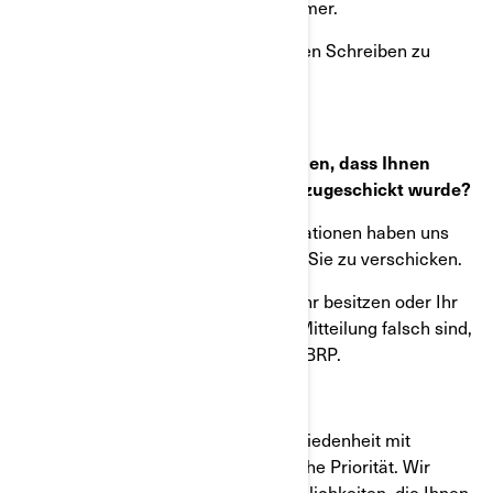
Schreibens an den Leasingnehmer.
Das Gleiche gilt für alle künftigen Schreiben zu
diesem Sicherheitsrückruf.
Was sollten Sie tun, wenn Sie glauben, dass Ihnen
diese Mitteilung fälschlicherweise zugeschickt wurde?
Die uns derzeit vorliegenden Informationen haben uns
dazu veranlasst, diese Mitteilung an Sie zu verschicken.
Wenn Sie dieses Fahrzeug nicht mehr besitzen oder Ihr
Name oder Ihre Anschrift in dieser Mitteilung falsch sind,
wenden Sie sich bitte umgehend an BRP.
Ihre Sicherheit und fortlaufende Zufriedenheit mit
unseren Produkten haben für uns hohe Priorität. Wir
entschuldigen uns für die Unannehmlichkeiten, die Ihnen