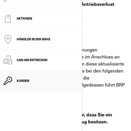
Vorderes Riemenrad – potenzieller Antriebsverlust
AKTIONEN
Sehr geehrter BRP-Kunde,
HÄNDLER IN DER NÄHE
in Übereinstimmung mit den Anforderungen
entsprechender Gesetze erhalten Sie im Anschluss an
CAN-AM ENTDECKEN
die vorige Mitteilung im Mai 2022 nun diese aktualisierte
Mitteilung. BRP hat entschieden, dass bei den folgenden
Fahrzeugen ein Mangel in Bezug auf die
KUNDEN
Kraftfahrzeugsicherheit vorliegt. Infolgedessen führt BRP
einen Sicherheitsrückruf durch.
Aus unseren Unterlagen geht hervor, dass Sie ein
möglicherweise betroffenes Fahrzeug besitzen.