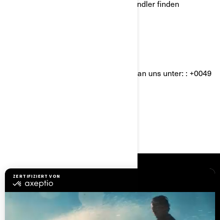
oder Ihren nächstgelegenen BRP Händler finden
möchten:
Besuchen Sie
www.brp.com
Oder wenden Sie sich telefonisch an uns unter: : +0049
210 3574 9955
RESSOURCEN
Kundenservice
Händler werden
Sicherheitsrückrufe
BRP Experiences