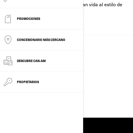
sumérgete en las experiencias que dan vida al estilo de
vida on‑road.
PROMOCIONES
SOBRE NOSOTROS
CONCESIONARIO MÁS CERCANO
DESCUBRE CAN-AM
PROPIETARIOS
MEDIOS, RESENAS Y
PREMIOS
RECURSOS