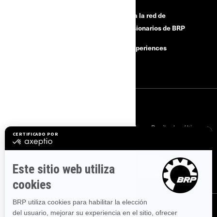
¿Necesitas ayuda?
Únete a la red de
concesionarios de BRP
Retiradas por motivos de
seguridad
BRP Experiences
Carreras
INICIAR SESIÓN
Suscríbase a nuestros correos electrónicos.
Recibe las últimas
noticias, eventos y ofertas.
SUSCRÍBASE
SÍGANOS