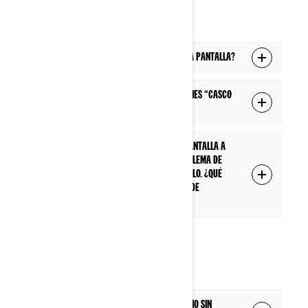
AURICULARES
¿Qué auriculares son compatibles con la pantalla?
¿Cuál es la diferencia entre las conexiones “Casco
del conductor” y “Casco del pasajero”?
He emparejado mis auriculares con la pantalla a
través de Bluetooth, pero tengo un problema de
conexión cada vez que arranco el vehículo. ¿Qué
puedo hacer para evitar este problema de
conexión?
MEDIOS
¿Puedo escuchar música desde el teléfono sin