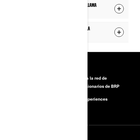
¿Se ve la información de la persona que llama
durante la llamada?
¿Puedo responder mensajes de texto en la
pantalla?
RECURSOS
¿Necesitas ayuda?
Únete a la red de
concesionarios de BRP
Retiradas por motivos de
seguridad
BRP Experiences
Carreras
INICIAR SESIÓN