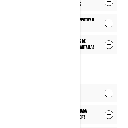
conectarme al Bluetooth de la pantalla?
¿Puedo escuchar transmisiones en vivo (Spotify u
otras)?
¿Puedo acceder a listas de música (listas de
reproducción, listas de artistas) en la pantalla?
TELÉFONO
¿Puedo responder llamadas durante la
conducción?
¿Escucha el pasajero en su casco la llamada
telefónica que está haciendo el conductor?