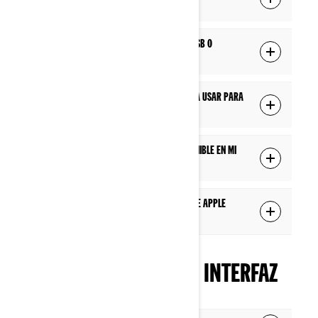
(26 cm)?
¿Requiere Apple CarPlay una conexión USB o
funciona de forma inalámbrica?
¿Hay algún cable USB específico que deba usar para
Apple CarPlay?
Parece que Apple CarPlay no está disponible en mi
pantalla. ¿Qué debo hacer?
¿Qué aplicaciones puedo usar a través de Apple
CarPlay?
NAVEGACIÓN POR LA INTERFAZ