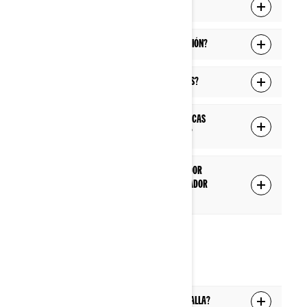
¿Qué es la función Applet Switcher?
¿Qué es la función de ajustes de conducción?
¿Funciona la pantalla táctil con guantes?
¿Están bloqueadas algunas características
mientras el vehículo está en movimiento?
¿Cómo puedo añadir o cambiar el indicador
adicional en el centro del modo de indicador
completo?
CONECTIVIDAD
¿Cómo emparejo mi teléfono con la pantalla?