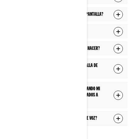
¿Cómo emparejo los auriculares con la pantalla?
¿Cómo conecto mi pantalla a Wi-Fi?
No puedo conectarme a Wi-Fi. ¿Qué puedo hacer?
¿Cómo actualizo el software de la pantalla de
10,25” (26 cm)?
¿Cuáles son las funciones disponibles cuando mi
teléfono y mis auriculares están conectados a
través de Bluetooth?
¿Qué puedo controlar con el asistente de voz?