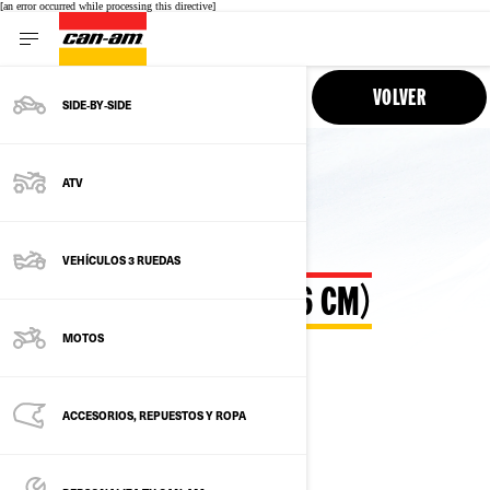
[an error occurred while processing this directive]
INTERFACE NAVIGATION
VOLVER
SIDE‑BY‑SIDE
ATV
VEHÍCULOS 3 RUEDAS
PANTALLA DE 10,25” (26 CM)
MOTOS
PREGUNTAS FRECUENTES
ACCESORIOS, REPUESTOS Y ROPA
DISPONIBILIDAD