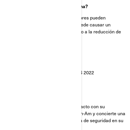
¿En qué consiste el posible problema?
Los cristales de los espejos retrovisores pueden
desencajarse en la carcasa. Esto puede causar un
aumento del riesgo de choque debido a la reducción de
la visibilidad para el conductor.
¿A qué modelos afectaría?
Vehículos Can-Am® Spyder F3 y F3-S 2022
¿Qué debe hacer?
Póngase inmediatamente en contacto con su
distribuidor autorizado de BRP Can-Am y concierte una
cita para llevar a cabo la campaña de seguridad en su
vehículo.