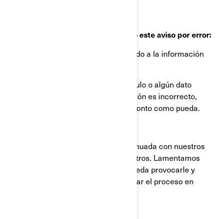
Qué hacer si siente que ha recibido este aviso por error:
Este aviso se le ha enviado atendiendo a la información
más reciente de la que disponemos.
Si ya no es propietario de este vehículo o algún dato
relacionado con su nombre o dirección es incorrecto,
póngase en contacto con BRP tan pronto como pueda.
Su seguridad y su satisfacción continuada con nuestros
productos son prioritarias para nosotros. Lamentamos
cualquier inconveniente que esto pueda provocarle y
seguimos comprometidos con facilitar el proceso en
nuestra medida posible.