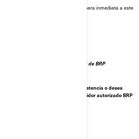
Gracias por prestar atención de manera inmediata a este
asunto.
Atentamente,
Departamento de servicio al cliente de BRP
Si tiene cualquier duda, precisa asistencia o desea
localizar el concesionario o distribuidor autorizado BRP
más cercano:
Visite
www.brp.com
Escribe a : infobrpspain@brp.com