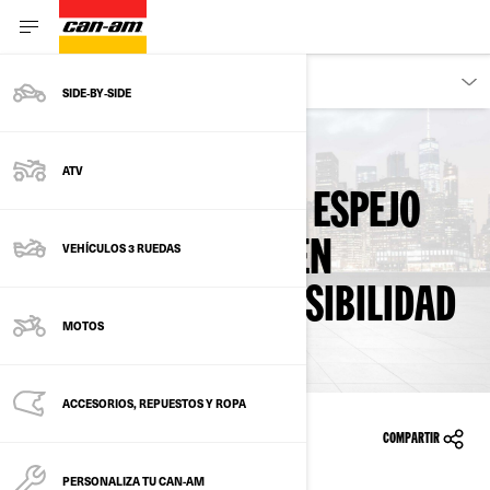
PROPIETARIOS
SIDE‑BY‑SIDE
Regresar a Retiros de seguridad
ATV
LOS CRISTALES DEL ESPEJO
RETROVISOR PUEDEN
VEHÍCULOS 3 RUEDAS
DESENCAJARSE - VISIBILIDAD
MOTOS
DISMINUIDA
ACCESORIOS, REPUESTOS Y ROPA
9/02/2023
COMPARTIR
PERSONALIZA TU CAN-AM