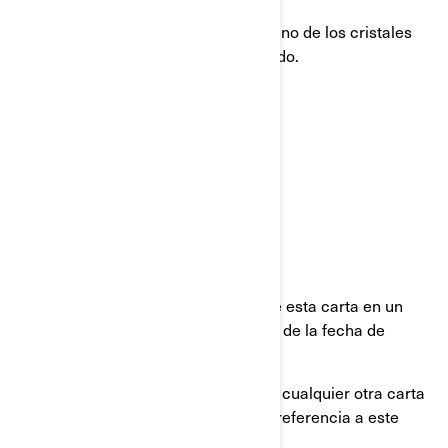
No conduzca el vehículo si alguno de los cristales
de los espejos se ha desencajado.
Si usted alquiló este vehículo:
Envíe al arrendatario una copia de esta carta en un
plazo de diez días hábiles, a partir de la fecha de
recepción de la misma.
Proceda de la misma manera con cualquier otra carta
que reciba en el futuro, que haga referencia a este
retiro por motivos de seguridad.