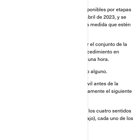
Las partes necesarias estarán disponibles por etapas
comenzando a mitad del mes de abril de 2023, y se
iránentregando progresivamente a medida que estén
disponibles.
La reparación consiste en sustituir el conjunto de la
carcasa de ambos espejos. El procedimiento en
cuestión debería tomar menos de una hora.
BRP reparará su vehículo sin costo alguno.
Si usted debe conducir su automóvil antes de la
reparación, por favor realice previamente el siguiente
procedimiento:
Mueva hasta donde alcance en los cuatro sentidos
(izquierda, derecha, arriba y abajo), cada uno de los
cristales de los espejos.
Ajuste los espejos