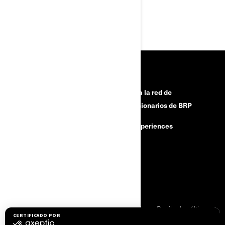
O bien, llame a: +34 911 146 598
RECURSOS
¿Necesitas ayuda?
Únete a la red de
concesionarios de BRP
Retiradas por motivos de
seguridad
BRP Experiences
Carreras
INICIAR SESIÓN
Suscríbase a nuestros correos electrónicos.
Recibe las últimas
noticias, eventos y ofertas.