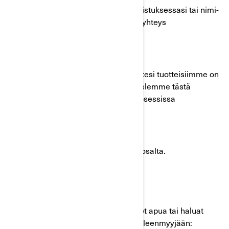
Ellei kyseinen ajoneuvo ole enää omistuksessasi tai nimi-
tai osoitetietosi ovat virheellisiä, ota yhteys
mahdollisimman pian BRP:hen.
Turvallisuutesi ja jatkuva tyytyväisyytesi tuotteisiimme on
meille ensiarvoisen tärkeää. Pahoittelemme tästä
aiheutuvaa vaivaa ja avustamme prosessissa
mahdollisimman paljon.
Kiitos välittömästä huomiosta asian osalta.
Ystävällisin terveisin
BRP Asiakaspalveluosasto
Mikäli sinulla on kysymyksiä, tarvitset apua tai haluat
löytää lähimmän valtuutetun BRP jälleenmyyjään: