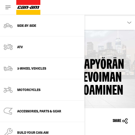
OWNERS
SIDE‑BY‑SIDE
ATV
TAKAISIN KOHTAAN SAFETY RECALLS
ETUMMAISEN HIHNAPYÖRÄN
3-WHEEL VEHICLES
KULUMINEN – LIIKEVOIMAN
MAHDOLLINEN KATOAMINEN
MOTORCYCLES
ACCESSORIES, PARTS & GEAR
9/29/2022
SHARE
BUILD YOUR CAN‑AM