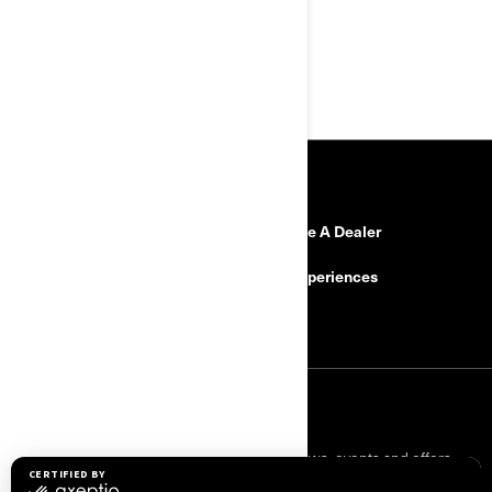
Käy sivuillamme:
www.brp.com
Tai soita: +35 89 74 79 04 12
RESOURCES
Need Help?
Become A Dealer
Safety Recalls
BRP Experiences
Careers
SIGN UP
Sign up for our emails.
Get the latest news, events and offers.