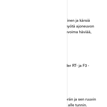
Mikä on mahdollinen ongelma?
Etummainen hihnapyörä voi olla viallinen ja kärsiä
ennenaikaisesta kulumisesta. Ajan myötä ajoneuvon
liikevoima voi hävitä. Jos koneen liikevoima häviää,
kolarivaara kasvaa.
Mitkä mallit ovat kyseessä?
Tietyt vm. 2015–2019 Can-Am® Spyder RT- ja F3 -
ajoneuvot
Mitä pitäisi tehdä?
Loppukorjauksena on etuhihnapyörän ja sen ruuvin
vaihto. Vaihdon pitäisi kestää vain alle tunnin.