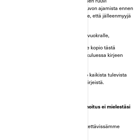
nopeutta. Vaihdata hihnapyörä ja sen ruuvi
jälleenmyyjällä, ja jos jatkat ajoneuvon ajamista ennen
tätä loppukorjausta, suosittelemme, että jälleenmyyjä
tekee väliaikaisen korjauksen.
Jos olet antanut tämän ajoneuvon vuokralle,
sinun tulee lähettää vuokraajalle kopio tästä
kirjeestä kymmenen työpäivän kuluessa kirjeen
vastaanottamisesta.
Sinun tulee myös lähettää kopio kaikista tulevista
tätä takaisinkutsua koskevista kirjeistä.
Mitä sinun tulee tehdä, jos tämä ilmoitus ei mielestäsi
koske sinua?
Ilmoitus on postitettu uusimpien käytettävissämme
olleiden tietojen perusteella.