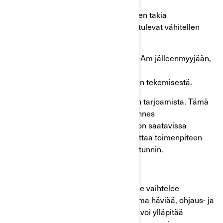
Toimitusketjua koskevien rajoitusten takia
loppukorjaukseen tarvittavat osat tulevat vähitellen
saataville 14. marraskuuta alkaen.
Ota yhteys valtuutettuun BRP Can-Am jälleenmyyjään,
jotta voit sopia ajan ajoneuvosi
takaisinkutsuunliittyvien korjauksen tekemisestä.
BRP jatkaa väliaikaisen korjauksen tarjoamista. Tämä
toimenpide on tilapäisratkaisu, kunnes
loppukorjaukseen tarvittavia osia on saatavissa
tarpeeksi. Jälleenmyyjäsi voi suorittaa toimenpiteen
heti, ja sen pitäisi kestää vain alle tunnin.
BRP korjaa ajoneuvosi maksutta.
Kulumista esiintyy ajan myötä, ja se vaihtelee
ajoneuvon mukaan. Mikäli liikevoima häviää, ohjaus- ja
jarrutuskyky säilyvät silti, mutta et voi ylläpitää