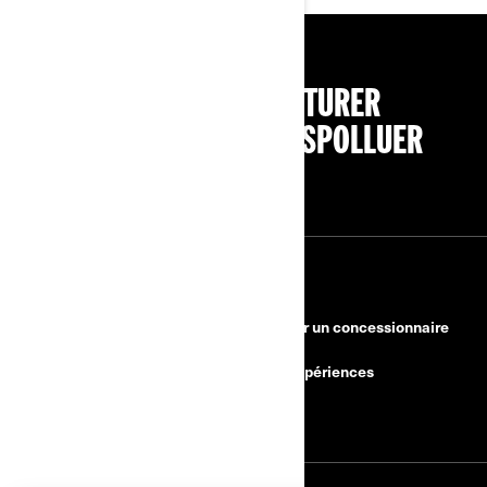
PENSEZ À COVOITURER
#SEDÉPLACERMOINSPOLLUER
RESSOURCES
Besoin d'aide?
Devenir un concessionnaire
Rappels de sécurité
BRP Expériences
Carrières