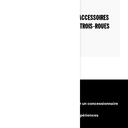
Par 3-wheel Khalil
NE PARTEZ JAMAIS SANS CES ACCESSOIRES
INDISPENSABLES POUR VOTRE TROIS‑ROUES
RESSOURCES
Besoin d'aide?
Devenir un concessionnaire
Rappels de sécurité
BRP Expériences
Carrières