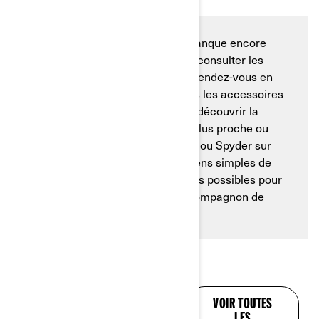
Si vous avez l’impression qu’il manque encore
quelque chose ou si vous voulez consulter les
options pour le Can-Am Spyder, rendez-vous en
ligne. Vous pouvez consulter tous les accessoires
disponibles dans nos
brochures
, découvrir la
sélection dans la
concession
la plus proche ou
personnaliser votre propre Ryker ou Spyder sur
notre
site Web
. Ce sont des moyens simples de
passer en revue toutes les options possibles pour
votre Can-Am afin d’en faire le compagnon de
route idéal.
DES RÉPONSES À
VOIR TOUTES
TOUTES VOS
LES