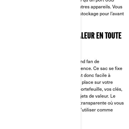
pour charger votre téléphone ou d’autres appareils. Vous
avez également d’autres options de stockage pour l’avant
de votre Can-Am.
PROTÉGEZ VOS OBJETS DE VALEUR EN TOUTE
SIMPLICITÉ SUR LA ROUTE
Notre spécialiste produits est un grand fan de
l’accessoire sac pour réservoir d’essence. Ce sac se fixe
sur le Ryker à l’aide d’un aimant, il est donc facile à
emporter avec vous et à remettre en place sur votre
Ryker. Il est idéal pour ranger votre portefeuille, vos clés,
votre téléphone ou d’autres petits objets de valeur. Le
dessus du sac comporte une poche transparente où vous
pouvez placer votre téléphone pour l’utiliser comme
navigateur par exemple.