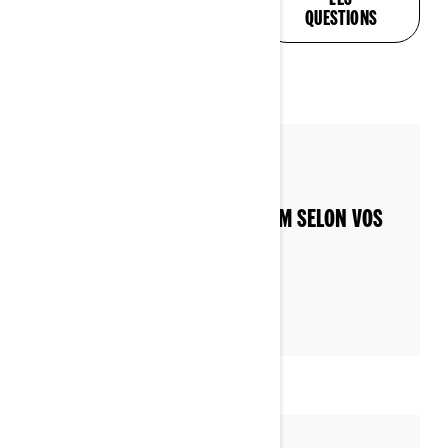
QUESTIONS
QUESTIONS
Par Can-Am On-Road
Publié le 04/12/2022
PERSONNALISEZ VOTRE CAN-AM SELON VOS
PRÉFÉRENCES