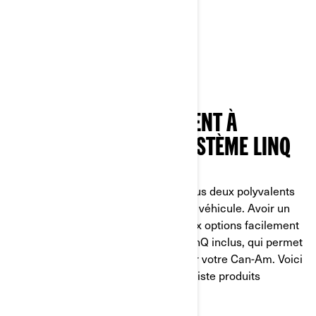
PASSAGER OU RANGEMENT À
L’ARRIÈRE GRÂCE AU SYSTÈME LINQ
Les Can-Am Ryker et Spyder sont tous deux polyvalents
lorsqu’il s’agit de la moitié arrière du véhicule. Avoir un
passager ou une cargaison sont deux options facilement
prises en charge avec le système LinQ inclus, qui permet
des configurations polyvalentes pour votre Can-Am. Voici
quelques solutions que notre spécialiste produits
apprécie particulièrement.