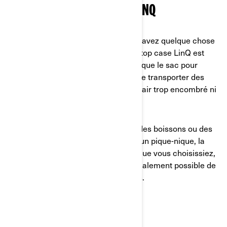
TOP CASE LINQ, GLACIÈRE LINQ
Si vous partez pour un long trajet ou avez quelque chose
de plus volumineux à transporter, le top case LinQ est
pratique. Il est beaucoup plus grand que le sac pour
réservoir d’essence, ce qui permet de transporter des
articles plus volumineux sans avoir l’air trop encombré ni
perdre son sang-froid.
En parlant de froid, si vous amenez des boissons ou des
victuailles pour des retrouvailles ou un pique-nique, la
glacière LinQ est un vrai plus. Quoi que vous choisissiez,
la permutation est simple, et il est également possible de
passer à un autre type d’accessoires.
VALISES SHAD