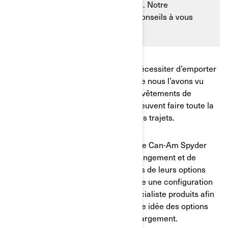
d’être plus chargé que d’habitude. Notre
spécialiste produits a quelques conseils à vous
donner.
Rouler seul ou en compagnie peut nécessiter d’emporter
des choses en plus. En outre, comme nous l’avons vu
dans un autre article de blog sur les vêtements de
conduite, les vêtements repliables peuvent faire toute la
différence, en particulier sur les longs trajets.
Heureusement, le Can-Am Ryker et le Can-Am Spyder
bénéficient tous deux d’options de rangement et de
chargement supplémentaires en plus de leurs options
standard. Nous avons passé en revue une configuration
idéale pour un Ryker avec notre spécialiste produits afin
que vous puissiez avoir une meilleure idée des options
dont vous disposez en termes de chargement.