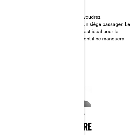
Si vous roulez souvent à deux, vous voudrez
certainement équiper votre Ryker d’un siège passager. Le
siège passager avec dossier pliable est idéal pour le
confort d’un éventuel passager, ce dont il ne manquera
pas de vous remercier tôt ou tard.
VOUS EN VOULEZ PLUS ?
PERSONNALISEZ LE VÔTRE