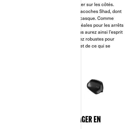
Vous pouvez aussi charger votre Ryker sur les côtés.
Notre spécialiste produits aime les sacoches Shad, dont
la taille est parfaite pour ranger son casque. Comme
elles sont verrouillables, elles sont idéales pour les arrêts
de ravitaillement par exemple, et vous aurez ainsi l’esprit
tranquille. Elles sont par ailleurs assez robustes pour
protéger leur contenu des éléments et de ce qui se
trouve sur la route.
SIÈGE PASSAGER POUR VOYAGER EN
COMPAGNIE