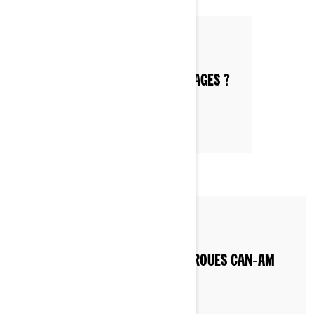
Par Can-Am On-Road
MOTOS À 3 ROUES : QUELS AVANTAGES ?
Par Can-Am On-Road
GUIDE D'ACHAT - QUELLE MOTO 3 ROUES CAN‑AM
CHOISIR ?