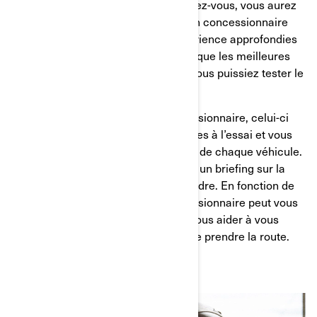
formulaire en ligne
. En prenant rendez-vous, vous aurez
l’occasion d’être accompagné par un concessionnaire
qui a une connaissance et une expérience approfondies
de tous nos modèles. Il veillera à ce que les meilleures
conditions soient réunies pour que vous puissiez tester le
véhicule en toute sécurité.
Lorsque vous arrivez chez le concessionnaire, celui-ci
vous présente les modèles disponibles à l’essai et vous
explique en détail le fonctionnement de chaque véhicule.
Il n’est pas rare non plus de recevoir un briefing sur la
sécurité, afin de savoir à quoi s’attendre. En fonction de
votre niveau d’expérience, le concessionnaire peut vous
proposer un cours d’initiation pour vous aider à vous
familiariser avec le véhicule avant de prendre la route.