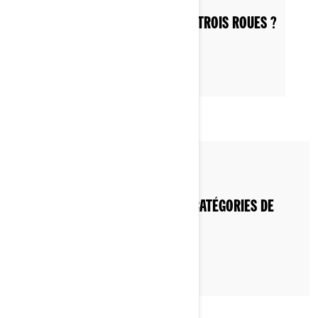
COMMENT APPELER UNE MOTO À TROIS ROUES ?
Par Can-Am On-Road
QUELLES SONT LES DIFFÉRENTES CATÉGORIES DE
MOTOS 3 ROUES ?