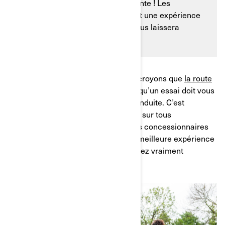
un concessionnaire ? N’ayez crainte ! Les
concessionnaires Can-Am offrent une expérience
d’essai unique et excitante qui vous laissera
confiant et satisfait.
Chez Can-Am, non seulement nous croyons que
la route
est à tous
, mais nous croyons aussi qu’un essai doit vous
apporter toutes les sensations de conduite. C’est
pourquoi nous proposons des essais sur tous
nos
véhicules à 3 roues
. De plus, nos concessionnaires
sont formés pour vous permettre la meilleure expérience
d’essai possible, afin que vous puissiez vraiment
ressentir ces sensations de liberté.