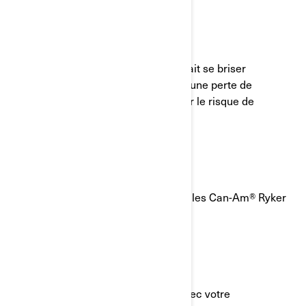
Quel est le problème potentiel?
Le boulon de la tige du guidon pourrait se briser
subitement, ce qui pourrait mener à une perte de
contrôle de la direction et augmenter le risque de
collision.
Quels sont les modèles concernés?
Certains numéros de série de véhicules Can-Am® Ryker
de l’année modèle 2022
Que devriez-vous faire?
Communiquez immédiatement avec votre