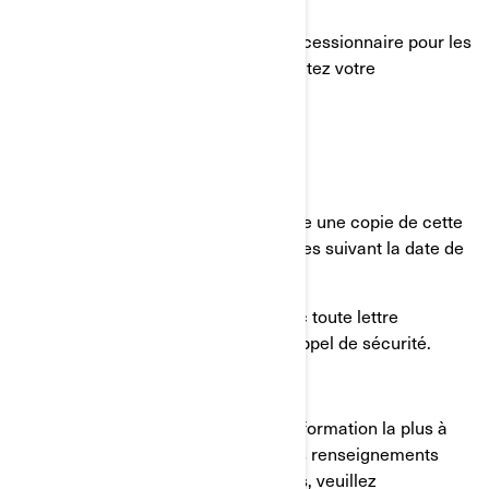
BRP offrira un crédit fixe à votre concessionnaire pour les
frais de remorquage. Veuillez contactez votre
concessionnaire.
Si vous avez loué ce véhicule :
Vous devez envoyer au locataire une copie de cette
lettre dans les dix jours ouvrables suivant la date de
réception.
Vous devez faire de même avec toute lettre
subséquente à propos de ce rappel de sécurité.
Cet avis vous a été envoyé selon l'information la plus à
jour dont nous disposons. Si certains renseignements
contenus dans cet avis sont inexacts, veuillez