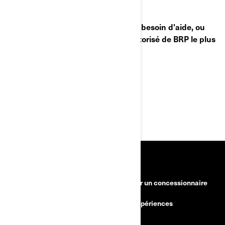
Si vous avez des questions ou avez besoin d'aide, ou
pour trouver le concessionnaire autorisé de BRP le plus
près :
• Visitez le www.brp.com
• Ou composez le +33 1 76 77 35 39
RESSOURCES
Besoin d'aide?
Devenir un concessionnaire
Rappels de sécurité
BRP Expériences
Carrières