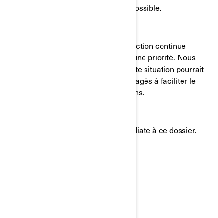
communiquer avec BRP le plus tôt possible.
Votre sécurité ainsi que votre satisfaction continue
envers nos produits sont pour nous une priorité. Nous
regrettons tout inconvénient que cette situation pourrait
vous causer et nous demeurons engagés à faciliter le
processus autant que nous le pouvons.
Merci de prêter une attention immédiate à ce dossier.
Salutations,
Le service à la clientèle de BRP