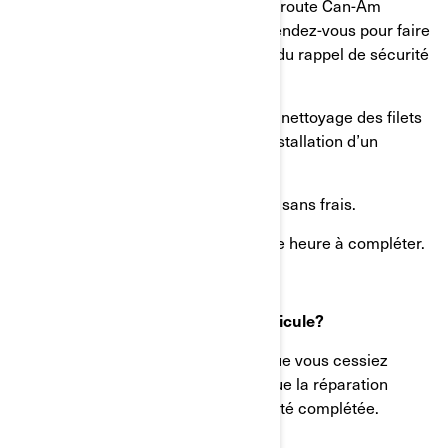
concessionnaire de véhicules sur route Can-Am
autorisé de BRP afin de prendre rendez-vous pour faire
effectuer la procédure découlant du rappel de sécurité
sur votre véhicule.
Le concessionnaire procédera au nettoyage des filets
de la colonne de direction et à l’installation d’un
nouveau boulon de tige de guidon.
Cette réparation vous sera offerte sans frais.
Cette mesure prendra moins d’une heure à compléter.
Puis-je continuer à utiliser mon véhicule?
Non. BRP recommande fortement que vous cessiez
d’utiliser votre véhicule jusqu’à ce que la réparation
découlant du rappel de sécurité ait été complétée.