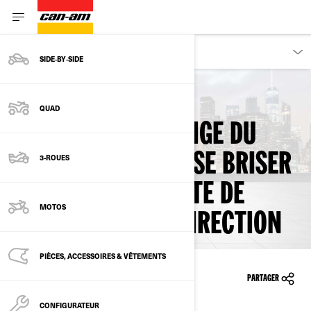
PROPRIÉTAIRES
SIDE‑BY‑SIDE
Retour aux rappels sécuritaires
QUAD
LE BOULON DE LA TIGE DU
GUIDON POURRAIT SE BRISER
3-ROUES
- POTENTIELLE PERTE DE
MOTOS
CONTRÔLE DE LA DIRECTION
PIÈCES, ACCESSOIRES & VÊTEMENTS
14/07/2022
PARTAGER
CONFIGURATEUR