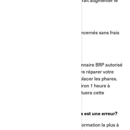
règlements de l'UN/ECE, ce qui pourrait augmenter le
risque de causer un accident.
Que fera BRP?
BRP entend réparer les véhicules concernés sans frais
pour les clients.
Que devriez-vous faire?
Communiquez avec votre concessionnaire BRP autorisé
afin de prendre rendez-vous pour faire réparer votre
véhicule. La solution consiste à remplacer les phares.
Cette réparation devrait prendre environ 1 heure à
compléter. Le concessionnaire effectuera cette
réparation gratuitement.
Que faire si vous croyez que cet avis est une erreur?
Cet avis vous a été envoyé selon l'information la plus à