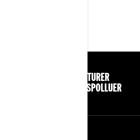
Salutations,
Le Service après-vente de BRP
PENSEZ À COVOITURER
#SEDÉPLACERMOINSPOLLUER
RESSOURCES