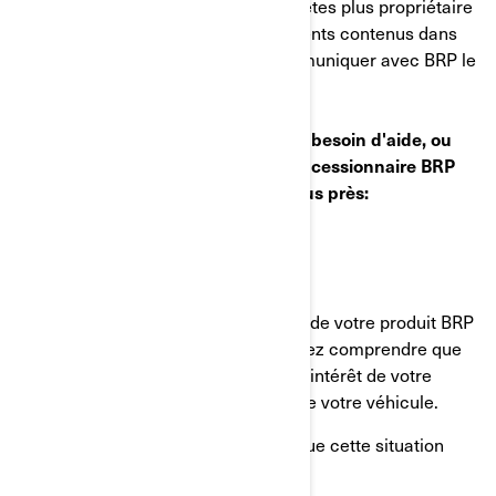
jour dont nous disposons. Si vous n'êtes plus propriétaire
du véhicule ou que des renseignements contenus dans
cet avis sont inexacts, veuillez communiquer avec BRP le
plus tôt possible.
Si vous avez des questions ou avez besoin d'aide, ou
pour savoir comment trouver le concessionnaire BRP
autorisé de véhicules Can-Am le plus près:
Visitez le : www.brp.com
Ou appelez au : +33 1 76 77 35 39
Votre satisfaction continue à l'égard de votre produit BRP
est très importante pour nous. Veuillez comprendre que
nous avons pris cette mesure dans l'intérêt de votre
sécurité et du bon fonctionnement de votre véhicule.
Nous regrettons les inconvénients que cette situation
pourrait vous causer.