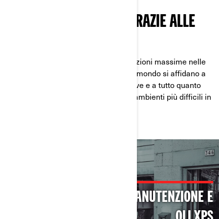
FIDUCIA GUADAGNATA GRAZIE ALLE
PRESTAZIONI
Quando niente conta più delle prestazioni massime nelle
condizioni più dure, i migliori piloti al mondo si affidano a
XPS. Dalla polvere, al fango e alla neve e a tutto quanto
sta nel mezzo, XPS è presente negli ambienti più difficili in
tutto il mondo.
PRODOTTI PER MANUTENZIONE E
OLI XPS