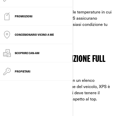
IL VANTAGGIO XPS
Progettati e testati negli ambienti e alle temperature in cui
PROMOZIONI
operano i veicoli BRP, i lubrificanti XPS assicurano
prestazioni e affidabilità al top in qualsiasi condizione tu
possa incontrare.
CONCESIONARIO VICINO A ME
SCOPRIRE CAN-AM
SOLUZIONE DI MANUTENZIONE FULL
SERVICE
PROPIETARI
XPS protegge più del solo motore. Con un elenco
completo di prodotti per manutenzione del veicolo, XPS è
la tua soluzione full-service quando si deve tenere il
veicolo in ordine di marcia e con un aspetto al top.