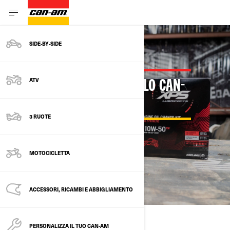
SIDE‑BY‑SIDE
ATV
MANUTENZIONE DEL VEICOLO CAN-
AM ON-ROAD
3 RUOTE
MOTOCICLETTA
ACCESSORI, RICAMBI E ABBIGLIAMENTO
PERSONALIZZA IL TUO CAN-AM