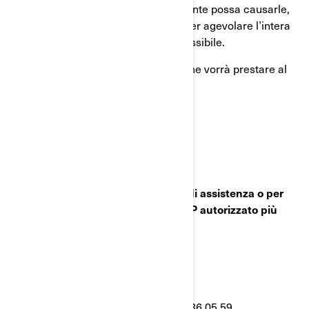
qualsiasi disturbo questo inconveniente possa causarle,
e Le garantiamo il nostro impegno per agevolare l’intera
procedura nella massima misura possibile.
Grazie per l'attenzione immediata che vorrà prestare al
riguardo.
Cordialmente,
Il Reparto assistenza clienti BRP
Per qualsiasi domanda o richiesta di assistenza o per
informazioni sul concessionario BRP autorizzato più
vicino:
Può visitare il sito :
www.brp.com
Oppure può chiamare: +39 06 83 36 05 59