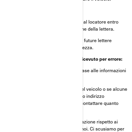
Se il veicolo è in leasing:
inviare una copia di questa lettera al locatore entro
dieci giorni lavorativi dalla ricezione della lettera.
Procedere allo stesso modo per le future lettere
relative a questo richiamo di sicurezza.
Cosa fare se questo avviso è stato ricevuto per errore:
Il presente avviso è stato inviato in base alle informazioni
più aggiornate in nostro possesso.
Qualora non fosse più proprietario del veicolo o se alcune
informazioni riguardanti il suo nome o indirizzo
risultassero errate, la preghiamo di contattare quanto
prima BRP.
La Sua sicurezza e costante soddisfazione rispetto ai
nostri prodotti sono una priorità per noi. Ci scusiamo per