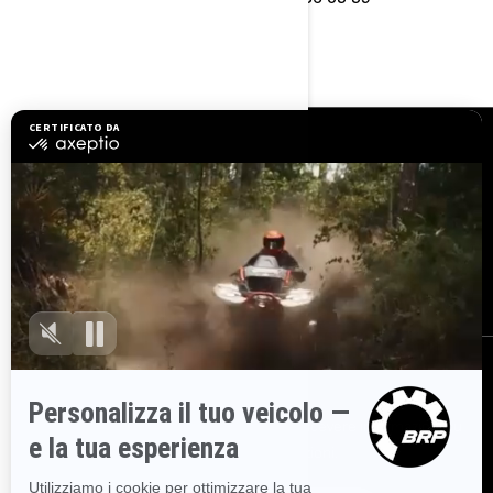
RISORSE
Serve assistenza
Diventa un concessionario
Sicurezza richiami
BRP Experiences
Opportunità di lavoro
ISCRIVITI
Partecipa alla Newsletter.
Sii il primo a ricevere informazioni su
eventi, novità e promozioni.