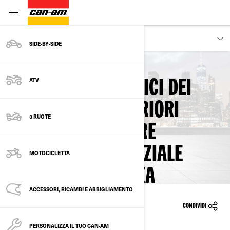
PROPRIETARI
SIDE‑BY‑SIDE
Torna ai richiami di sicurezza
ATV
I CABLAGGI ELETTRICI DEI
PARAFANGHI ANTERIORI
3 RUOTE
POTREBBERO ESSERE
ALLENTATI - POTENZIALE
MOTOCICLETTA
PERDITA DI POTENZA
ACCESSORI, RICAMBI E ABBIGLIAMENTO
31/10/2022
CONDIVIDI
PERSONALIZZA IL TUO CAN-AM