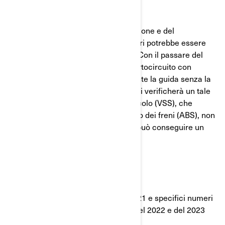
Qual è il potenziale problema?
Il cablaggio elettrico dei fari di posizione e del
lampeggiante nei parafanghi anteriori potrebbe essere
allentato e sfregare contro le ruote. Con il passare del
tempo, ciò potrebbe portare a un cortocircuito con
conseguente stallo del motore durante la guida senza la
possibilità di riavviare il veicolo. Se si verificherà un tale
evento, il Sistema di stabilità del veicolo (VSS), che
comprende il Sistema antibloccaggio dei freni (ABS), non
sarà disponibile. Da tale situazione può conseguire un
aumento del rischio di collisioni.
Quali modelli sono interessati?
I modelli compresi tra il 2019 e il 2021 e specifici numeri
di serie dei veicoli Can-Am® Ryker del 2022 e del 2023