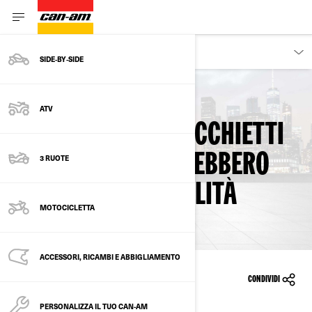
PROPRIETARI
SIDE‑BY‑SIDE
Torna ai richiami di sicurezza
ATV
LE LENTI DEGLI SPECCHIETTI
RETROVISORI POTREBBERO
3 RUOTE
STACCARSI - VISIBILITÀ
MOTOCICLETTA
RIDOTTA
ACCESSORI, RICAMBI E ABBIGLIAMENTO
09/02/2023
CONDIVIDI
PERSONALIZZA IL TUO CAN-AM