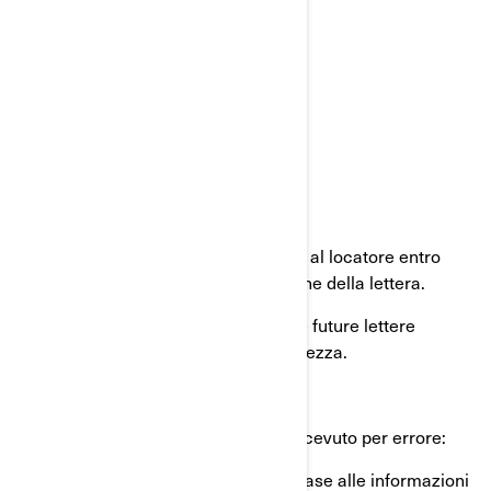
Se il veicolo è in leasing:
inviare una copia di questa lettera al locatore entro
dieci giorni lavorativi dalla ricezione della lettera.
Procedere allo stesso modo per le future lettere
relative a questo richiamo di sicurezza.
Cosa fare se questo avviso è stato ricevuto per errore:
Il presente avviso è stato inviato in base alle informazioni