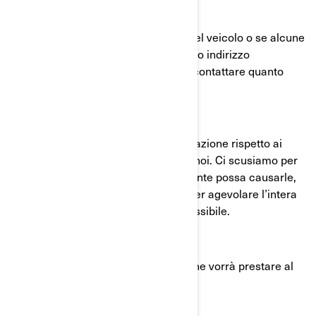
più aggiornate in nostro possesso.
Qualora non fosse più proprietario del veicolo o se alcune
informazioni riguardanti il suo nome o indirizzo
risultassero errate, la preghiamo di contattare quanto
prima BRP.
La Sua sicurezza e costante soddisfazione rispetto ai
nostri prodotti sono una priorità per noi. Ci scusiamo per
qualsiasi disturbo questo inconveniente possa causarle,
e Le garantiamo il nostro impegno per agevolare l’intera
procedura nella massima misura possibile.
Grazie per l'attenzione immediata che vorrà prestare al
riguardo.