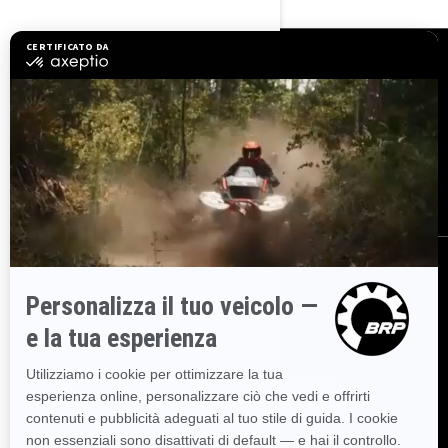
RISORSE
Serve assistenza
Diventa un concessionario
Sicurezza richiami
BRP Experiences
Opportunità di lavoro
ISCRIVITI
Partecipa alla Newsletter.
Sii il primo a ricevere informazioni su
eventi, novità e promozioni.
ISCRIVITI