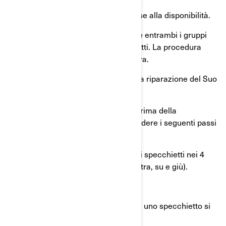
metà di aprile 2023 e saranno
rilasciateprogressivamente, in base alla disponibilità.
La riparazione è intesa a sostituire entrambi i gruppi
degli alloggiamenti degli specchietti. La procedura
dovrebbe richiedere meno di un’ora.
BRP provvederà gratuitamente alla riparazione del Suo
veicolo.
Se desidera usare il Suo veicolo prima della
riparazione, è pregato di intraprendere i seguenti passi
prima di guidare:
Muovere ciascuna delle lenti degli specchietti nei 4
assi fino a fine corsa (sinistra, destra, su e giù).
Regolare gli specchietti.
Non guidare il veicolo se le lenti di uno specchietto si
sono staccate.