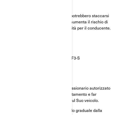
Qual è il potenziale problema?
Le lenti degli specchietti retrovisori potrebbero staccarsi
dall’alloggiamento. Tale eventualità aumenta il rischio di
incidente a causa della ridotta visibilità per il conducente.
Quali modelli sono interessati?
I veicoli 2022 Can-Am® Spyder F3 e F3-S
Cosa si deve fare?
Contatti immediatamente il concessionario autorizzato
Can-Am BRP per fissare un appuntamento e far
eseguire il richiamo di sicurezza sul Suo veicolo.
Le parti saranno disponibili in modo graduale dalla