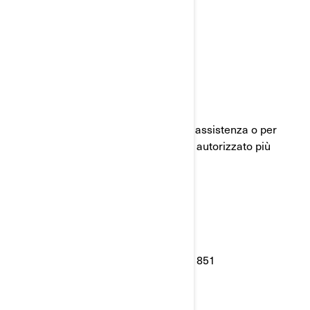
Cordialmente,
Il Reparto assistenza clienti BRP
Per qualsiasi domanda o richiesta di assistenza o per
informazioni sul concessionario BRP autorizzato più
vicino:
• Può visitare il sito :
www.brp.com
• Oppure può chiamare: +39 800 978 851