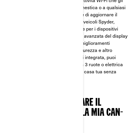
Il display da 10,25” è dotato di connettività Wi-Fi che gli
consente di connettersi alla rete domestica o a qualsiasi
altra connessione Internet wireless e di aggiornare il
software eseguito sullo schermo dei veicoli Spyder,
Canyon, Pulse o Origin. Proprio come per i dispositivi
mobili, puoi aggiornare la tecnologia avanzata del display
per aggiungere nuove funzionalità, miglioramenti
dell’interfaccia, aggiornamenti di sicurezza e altro
ancora. Grazie alla funzionalità Wi-Fi integrata, puoi
aggiornare il display della tua moto a 3 ruote o elettrica
all’ultima versione comodamente da casa tua senza
andare al concessionario.
COME POSSO AGGIORNARE IL
DISPLAY DA 10,25” DELLA MIA CAN-
AM?