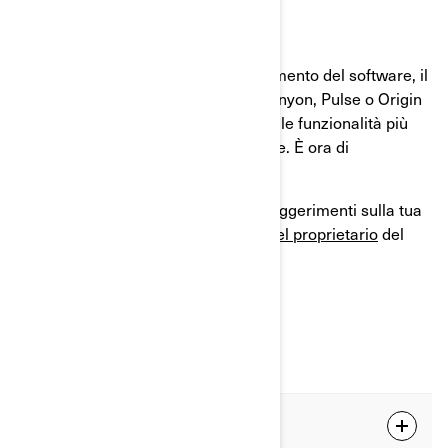
Al termine del processo di aggiornamento del software, il
display della tua Can-Am Spyder, Canyon, Pulse o Origin
si riavvierà e potrai usufruire di tutte le funzionalità più
recenti per le tue prossime avventure. È ora di
ricominciare a guidare!
Se stai cercando altre istruzioni e suggerimenti sulla tua
Can-Am, dai un’occhiata alla
Zona del proprietario
del
nostro sito web. Buona guida!
DOMANDE FREQUENTI
Come posso sapere quando è disponibile un
aggiornamento?