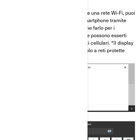
*Se vicino al veicolo non è disponibile una rete Wi-Fi, puoi
condividere la rete cellulare dello smartphone tramite
hotspot (seguono le istruzioni su come farlo per i
dispositivi Apple e Android). Nota che possono esserti
addebitate le tariffe previste per i dati cellulari. *Il display
touchscreen da 10,25” si connette solo a reti protette