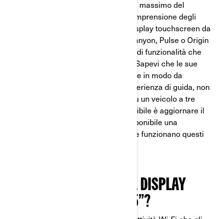
Desideriamo aiutarti a raggiungere il massimo del
divertimento: questo inizia con la comprensione degli
aggiornamenti del touchscreen. Il display touchscreen da
10,25” sui veicoli Can-Am Spyder, Canyon, Pulse o Origin
offre una gamma sempre crescente di funzionalità che
esaltano le tue avventure su strada. Sapevi che le sue
caratteristiche sono progettate anche in modo da
rendere più facile che mai la tua esperienza di guida, non
importa se su una moto elettrica o su un veicolo a tre
ruote? Uno dei modi in cui ciò è possibile è aggiornare il
software sul display ovunque sia disponibile una
connessione Internet. Vediamo come funzionano questi
aggiornamenti over-the-air (OTA).
PERCHÉ AGGIORNARE IL DISPLAY
TOUCHSCREEN DA 10,25”?