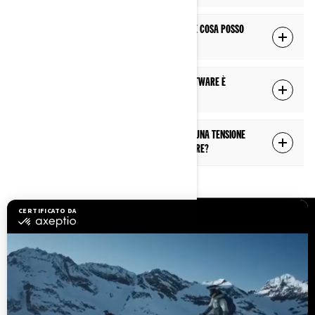
Non riesco a connettermi alla rete Wi-Fi. Che cosa posso
fare?
Come faccio a sapere quale versione del software è
attualmente installata sul display?
Sul display appare “L’installazione richiede una tensione
della batteria più elevata”. Che cosa devo fare?
RISORSE
Serve assistenza
Diventa un concessionario
Sicurezza richiami
BRP Experiences
Opportunità di lavoro