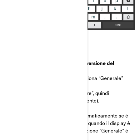
FASE 2: Scarica e installa la nuova versione del
software
c) Una volta connesso al Wi-Fi, seleziona “Generale”
dall’elenco a sinistra.
d) Seleziona “Aggiornamento software”, quindi
l’aggiornamento disponibile (se presente).
*Nota che il sistema verificherà automaticamente se è
disponibile un nuovo aggiornamento quando il display è
connesso a una rete Internet e la sezione “Generale” è
aperta.