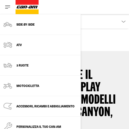
SCOPRIRE
SIDE‑BY‑SIDE
ATV
3 RUOTE
COME AGGIORNARE IL
SOFTWARE SUL DISPLAY
MOTOCICLETTA
TOUCHSCREEN DEI MODELLI
ACCESSORI, RICAMBI E ABBIGLIAMENTO
CAN-AM SPYDER, CANYON,
PULSE OR ORIGIN
PERSONALIZZA IL TUO CAN-AM