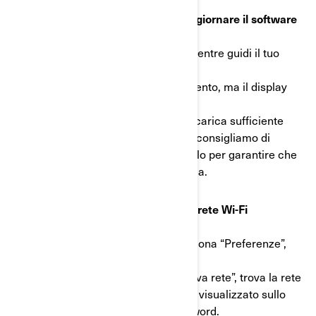
Informazioni importanti prima di aggiornare il software
del display
- Non eseguire mai aggiornamenti mentre guidi il tuo
veicolo.
- Il motore del veicolo può essere spento, ma il display
deve rimanere acceso.
- Assicurati che il veicolo abbia una carica sufficiente
della batteria. Durante il processo ti consigliamo di
installare un caricabatterie sul veicolo per garantire che
la batteria sia sufficientemente carica.
FASE 1: Collega il tuo display a una rete Wi-Fi
a) Nel menu principale Applet, seleziona “Preferenze”,
quindi “Wi-Fi” dall’elenco a sinistra.
b) Fatto ciò, seleziona “Aggiungi nuova rete”, trova la rete
a cui desideri connetterti dall’elenco visualizzato sullo
schermo e inserisci la relativa password.