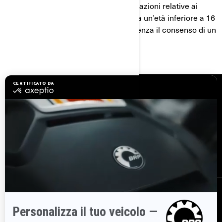
raccoglie consapevolmente le informazioni relative ai
minori di età inferiore a 16 anni. Se ha un’età inferiore a 16
anni, Lei non può utilizzare i servizi senza il consenso di un
genitore o di un tutore legale.
RISORSE
Serve assistenza
Diventa un concessionario
Sicurezza richiami
BRP Experiences
Opportunità di lavoro
ISCRIVITI
Partecipa alla Newsletter.
Sii il primo a ricevere informazioni su