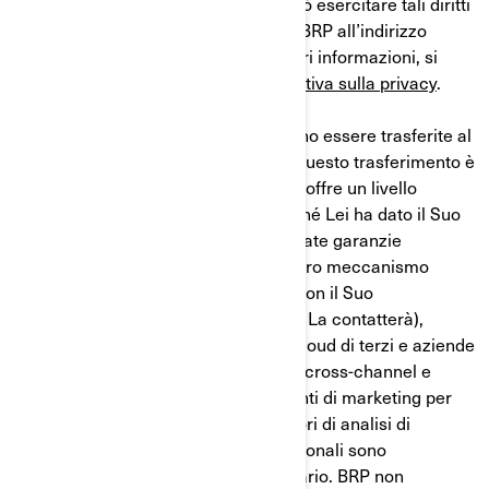
il Suo consenso, ove del caso. Lei può esercitare tali diritti
in qualsiasi momento rivolgendosi a BRP all’indirizzo
privacyofficer@brp.com. Per maggiori informazioni, si
prega di consultare la nostra
Informativa sulla privacy
.
Le Sue informazioni personali possono essere trasferite al
di fuori del Suo paese di residenza. Questo trasferimento è
consentito perché il Paese ricevente offre un livello
adeguato di protezione dei dati, perché Lei ha dato il Suo
consenso, perché sono in atto adeguate garanzie
contrattuali o perché si applica un altro meccanismo
legale. I Suoi dati saranno condivisi con il Suo
concessionario BRP autorizzato (che La contatterà),
piattaforme di social media, servizi cloud di terzi e aziende
di marketing, sviluppatori, marketing cross-channel e
automazione del marketing, consulenti di marketing per
piattaforme di dati sui clienti e fornitori di analisi di
web/eventi. Le Sue informazioni personali sono
conservate solo per il tempo necessario. BRP non