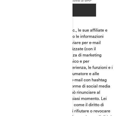
Bombardier Recreational Products Inc., le sue affiliate e
controllate ("BRP") e Butler gestiscono le informazioni
personali per erogare i servizi, per inviare per e-mail
comunicazioni di marketing personalizzate (con il
consenso), per inviarLe corrispondenza di marketing
diretto, per scopi di marketing telefonico e per
personalizzare/migliorare la Sua esperienza, le funzioni e i
prodotti in base al Suo profilo di consumatore e alle
prestazioni delle analisi. Gli indirizzi e-mail con hashtag
possono essere condivisi con piattaforme di social media
come Meta per annunci mirati. Lei può rinunciare al
retargeting o alla profilazione in qualsiasi momento. Lei
dispone di diritti in materia di privacy, come il diritto di
rettificare o accedere ai Suoi dati e di rifiutare o revocare