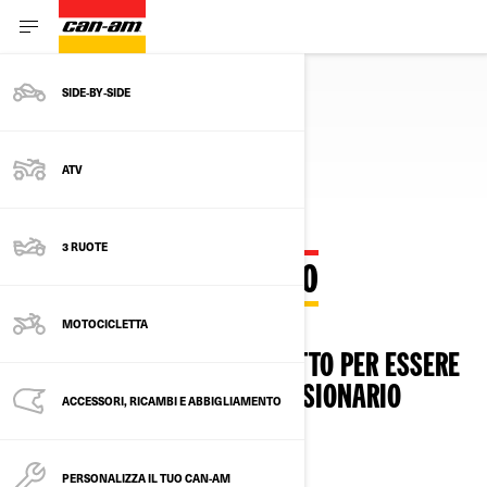
SIDE‑BY‑SIDE
Ritorna ai modelli
ATV
3 RUOTE
RICHIEDI UN PREVENTIVO
MOTOCICLETTA
COMPILA IL MODULO QUI SOTTO PER ESSERE
CONTATTATO DA UN CONCESSIONARIO
ACCESSORI, RICAMBI E ABBIGLIAMENTO
AUTORIZZATO CAN-AM.
PERSONALIZZA IL TUO CAN-AM