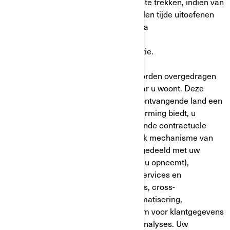
en uw toestemming te weigeren of in te trekken, indien van
toepassing. U kunt deze rechten te allen tijde uitoefenen
door contact op te nemen met BRP via
privacyofficer@brp.com. Raadpleeg
ons
privacybeleid
voor meer informatie.
Uw persoonlijke gegevens kunnen worden overgedragen
naar een ander land dan het land waar u woont. Deze
overdracht is toegestaan omdat het ontvangende land een
passend niveau van gegevensbescherming biedt, u
toestemming hebt gegeven, er passende contractuele
waarborgen zijn of een ander wettelijk mechanisme van
toepassing is. Uw gegevens worden gedeeld met uw
erkende BRP-dealer (die contact met u opneemt),
platforms voor sociale media, cloudservices en
marketeers van derden, ontwikkelaars, cross-
channelmarketing en marketingautomatisering,
marketingconsultants van het platform voor klantgegevens
en aanbieders van web-/evenementanalyses. Uw