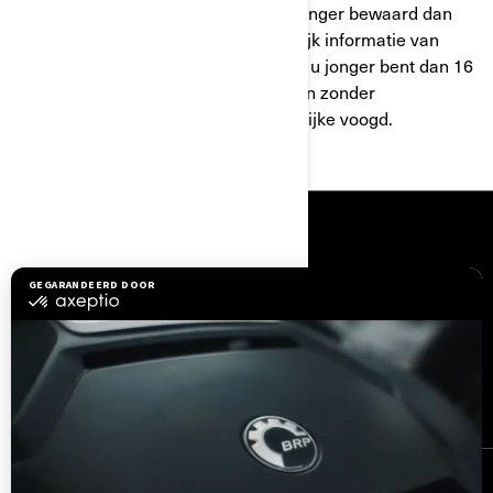
persoonlijke gegevens worden niet langer bewaard dan
nodig is. BRP verzamelt niet opzettelijk informatie van
minderjarigen jonger dan 16 jaar. Als u jonger bent dan 16
jaar, mag u de diensten niet gebruiken zonder
toestemming van een ouder of wettelijke voogd.
BRONNEN
Hulp nodig?
Word Lid Van Het BRP-
Dealernetwerk
Terugroepacties om
veiligheidsredenen
BRP Experiences
Carrière
AANMELDEN