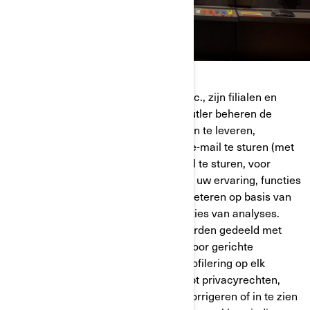
Bombardier Recreational Products Inc., zijn filialen en
dochterondernemingen (“BRP”) en Butler beheren de
persoonlijke gegevens om de diensten te leveren,
aangepaste marketingberichten per e-mail te sturen (met
toestemming), u direct marketingmail te sturen, voor
telefonische marketingdoeleinden en uw ervaring, functies
en producten op maat te maken/verbeteren op basis van
uw consumentenprofiel en de prestaties van analyses.
Gehashte e-mailadressen kunnen worden gedeeld met
sociale mediaplatforms zoals Meta voor gerichte
advertenties. U kunt retargeting of profilering op elk
gewenst moment uitschakelen. U hebt privacyrechten,
zoals het recht om uw gegevens te corrigeren of in te zien