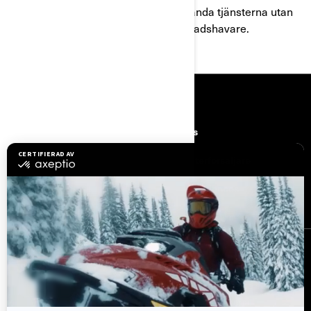
Om du är under 16 år får du inte använda tjänsterna utan
samtycke från en förälder eller vårdnadshavare.
RESURSER
Upptäck Can-Am
Careers
Need Help
Bli en aterforsaljare
Säkerhetsåterkallelser
BRP Experiences
REGISTRERA DIG
Gå med i nyhetsbrevet.
Var först med att få reda på de senaste
evenemangen, nyheterna och erbjudandena.