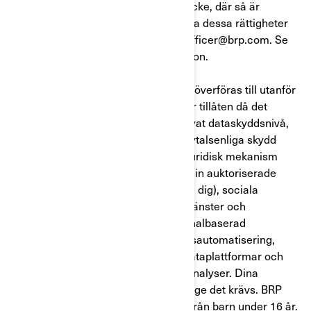
vägra att ge eller återkalla ditt samtycke, där så är
tillämpligt. Du kan när som helst utöva dessa rättigheter
genom att kontakta BRP via privacyofficer@brp.com. Se
vårIntegritetspolicy
för mer information.
Dina personuppgifter kan komma att överföras till utanför
ditt hemland. Den här överföringen är tillåten då det
mottagande landet erbjuder en adekvat dataskyddsnivå,
du har gett ditt samtycke, lämpliga avtalsenliga skydd
finns på plats eller att någon annan juridisk mekanism
tillämpas. Dina uppgifter delas med din auktoriserade
BRP-återförsäljare (som kan kontakta dig), sociala
medieplattformar, tredje parts molntjänster och
marknadsförare, utvecklare, multikanalbaserad
marknadsföring och marknadsföringsautomatisering,
marknadsföringskonsulter för kunddataplattformar och
leverantörer av webb-/evenemangsanalyser. Dina
personuppgifter sparas endast så länge det krävs. BRP
samlar inte medvetet in information från barn under 16 år.