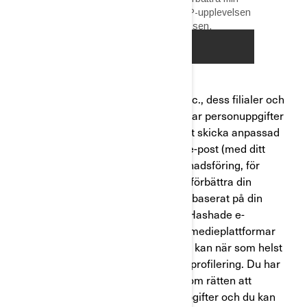
Bombardier Recreational Products Inc., dess filialer och
dotterbolag (”BRP”) och Butler hanterar personuppgifter
för att tillhandahålla tjänsterna, för att skicka anpassad
marknadsföringskommunikation via e-post (med ditt
samtycke), för att skicka direkt marknadsföring, för
telefonmarknadsföring och anpassa/förbättra din
upplevelse, funktioner och produkter baserat på din
konsumentprofil och analysresultat. Hashade e-
postadresser kan delas med sociala medieplattformar
såsom Meta för riktade annonser. Du kan när som helst
välja att inte delta målinriktning eller profilering. Du har
rättigheter beträffande integritet såsom rätten att
korrigera eller få åtkomst till dina uppgifter och du kan