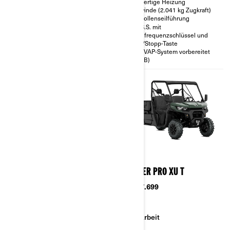
Hinterraddifferenzial mit Turf-
Vollwertige Heizung
Modus
Seilwinde (2.041 kg Zugkraft)
Integrierter Stahl-Rammschutz
mit Rollenseilführung
vorne
D.E.S.S. mit
Reifen Maxxis Coronado 2.0†,
Hochfrequenzschlüssel und
27“ x 9“/11“ x 14“, auf 14“-
Start/Stopp-Taste
Stahlfelgen
Für EVAP-System vorbereitet
(CARB)
2026
2026
TRAXTER XU ABS T
TRAXTER PRO XU T
Ab
€ 24.499
Ab
€ 27.699
Arbeit
Arbeit