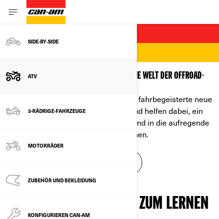
ATVS FÜR JUGENDLICHE
SIDE‑BY‑SIDE
HIER FÄNGT ALLES AN
FÜHREN SIE DIE NÄCHSTE GENERATION IN DIE WELT DER OFFROAD-
ATV
ABENTEUER EIN
Die Can-Am Jugend-ATVs wurden für fahrbegeisterte neue
Fahrerinnen und Fahrer entwickelt und helfen dabei, ein
3-RÄDRIGE-FAHRZEUGE
Gefühl für Abenteuer zu entwickeln und in die aufregende
Welt des Offroad-Fahrens einzutauchen.
MOTORRÄDER
ALLE JUGEND-MODELLE ANZEIGEN
ZUBEHÖR UND BEKLEIDUNG
EINE SICHERE METHODE ZUM LERNEN
KONFIGURIEREN CAN-AM