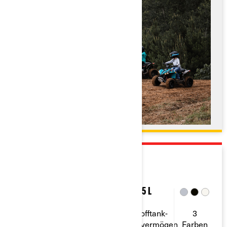
2026
DS
250 Ccm
1
12,5 L
Viertakt
Leistung in
Kraftstofftank-
3
Pferdestärken
Sitzplätze
Fassungsvermögen
Farben