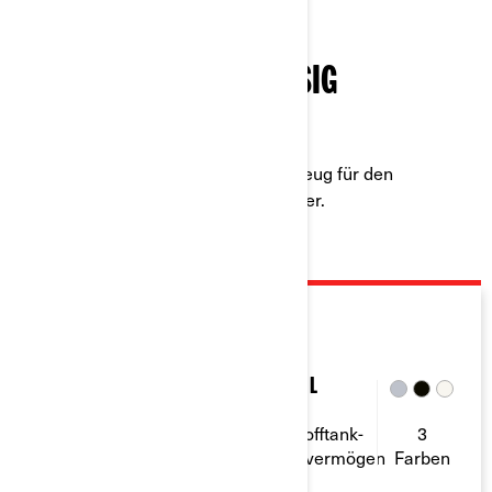
ROBUST UND ZUVERLÄSSIG
SICHERHEITSAUSSTATTUNG
Can-Am ATVs sind haltbar. Ein Fahrzeug für den
Dauerbetrieb und unzählige Abenteuer.
2026
RENEGADE EFI
112 Ccm
1
6 L
Viertakt
Leistung in
Kraftstofftank-
3
Pferdestärken
Sitzplätze
Fassungsvermögen
Farben