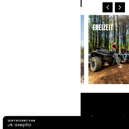
MEHR ARTEN ZU FAHREN
SPORT
FREIZEIT
RESSOURCEN
Brauchen Sie Hilfe
Händler werden
Sicherheitsrückrufe
BRP Experiences