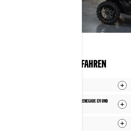
HÄNDLERSUCHE
MEHR WISSEN, BESSER FAHREN
Warum sollte ich ein Jugend-ATV kaufen?
Was ist der Unterschied zwischen dem Can-Am Renegade EFI und
dem Can-Am DS?
Wie alt sollte man sein, um ein ATV zu fahren?