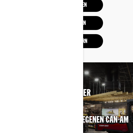
PROBEFAHRT BUCHEN
ANGEBOTE ANSEHEN
ANGEBOT ANFORDERN
BRAUCHEN SIE HILFE BEI DER
ENTSCHEIDUNG?
FINDEN SIE DEN NÄCHSTGELEGENEN CAN-AM
OFF-ROAD-HÄNDLER