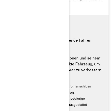
Das Can-Am DS ATV ist für angehende Fahrer
gedacht. Mit seinem elektrischen
Startmechanismus, integrierten
Geschwindigkeitsbegrenzungsoptionen und seinem
sicheren Handling ist es das perfekte Fahrzeug, um
die Offroad-Fähigkeiten junger Fahrer zu verbessern.
Hauptmerkmale
● Nutzerfreundlicher 4-Takt-Motor mit Stromanschluss
● Automatikgetriebe für schaltfreies Fahren
● Sanftes, stabiles Fahrverhalten für Lernbegierige
● Mit Funktionen für sichereres Fahren ausgestattet