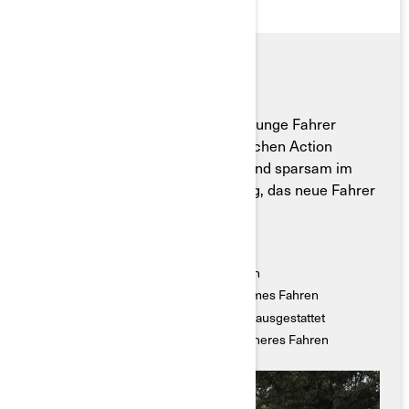
Der Can-Am Renegade EFI ist für junge Fahrer
gedacht, die nichts gegen ein bisschen Action
haben. Schnell, nutzerfreundlich und sparsam im
Verbrauch – das perfekte Fahrzeug, das neue Fahrer
zu lebenslangen Fans macht.
Hauptmerkmale
● Kraftstoffsparend und sanftes Anfahren
● Vollautomatisches Getriebe für bequemes Fahren
● Mit zahlreichen Sicherheitsfunktionen ausgestattet
● Integrierter Drehzahlbegrenzer für sicheres Fahren