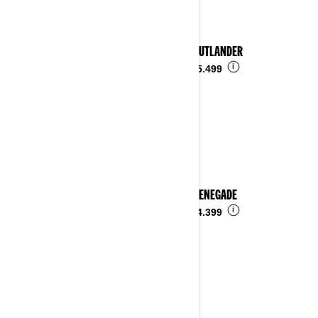
2024 OUTLANDER
i
Ab
€ 15.499
2024 RENEGADE
i
Ab
€ 14.399