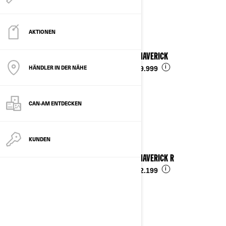
Details ansehen
AKTIONEN
2025 MAVERICK
HÄNDLER IN DER NÄHE
i
Ab
€ 29.999
CAN-AM ENTDECKEN
KUNDEN
2025 MAVERICK R
i
Ab
€ 52.199