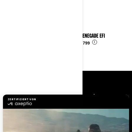
2023 RENEGADE EFI
i
Ab
€ 4.799
RESSOURCEN
Brauchen Sie Hilfe
Händler werden
Sicherheitsrückrufe
BRP Experiences
Karriere