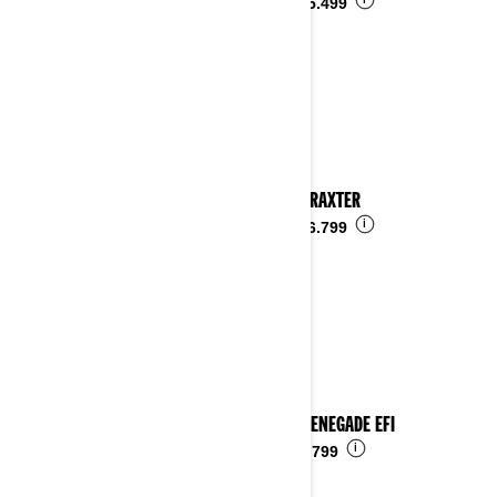
i
Ab
€ 15.499
2025 TRAXTER
i
Ab
€ 16.799
2025 RENEGADE EFI
i
Ab
€ 4.799