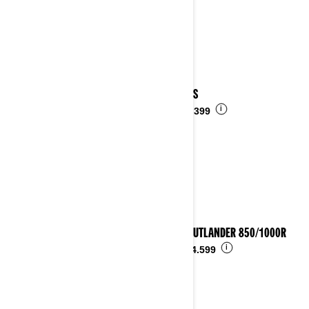
2025 DS
i
Ab
€ 6.399
2025 OUTLANDER 850/1000R
i
Ab
€ 14.599