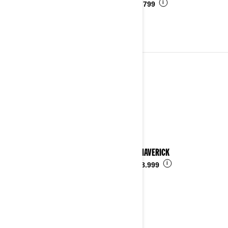
i
Ab
€ 4.799
2023
Details ansehen
2023 MAVERICK
i
Ab
€ 28.999