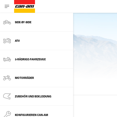
SIDE‑BY‑SIDE
zurück zu den Modellen
ATV
3-RÄDRIGE-FAHRZEUGE
FRÜHERE MODELLJAHRE
MOTORRÄDER
ALLE MODELLE
2025
2024
2023
ZUBEHÖR UND BEKLEIDUNG
2025
KONFIGURIEREN CAN-AM