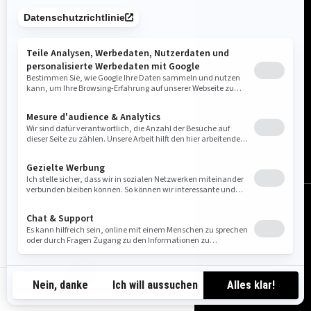
Österreich (Deutsch)
© BRP 2003-2026
Impressum
Datenschutzrichtlinie
Cookie-Richtlinien
Barrierefreiheit
Sitemap
Cookie-Einstellungen
AT-DE