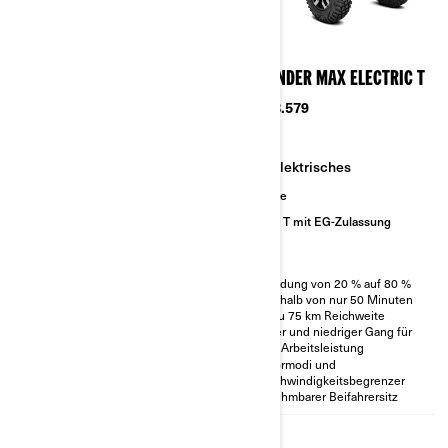
2026
2026
OUTLANDER ELECTRIC T
OUTLANDER MAX ELECTRIC T
Ab
€ 17.679
Ab
€ 18.579
Elektrisches
Elektrisches
Klasse T mit EG-Zulassung
Strecke
Klasse T mit EG-Zulassung
Aufladung von 20 % auf 80 %
innerhalb von nur 50 Minuten
Aufladung von 20 % auf 80 %
Bis zu 75 km Reichweite
innerhalb von nur 50 Minuten
Hoher und niedriger Gang für
Bis zu 75 km Reichweite
volle Arbeitsleistung
Hoher und niedriger Gang für
Motormodi und
volle Arbeitsleistung
Geschwindigkeitsbegrenzer
Motormodi und
EG-Typgenehmigung für
Geschwindigkeitsbegrenzer
Straßenfahrzeuge
Abnehmbarer Beifahrersitz