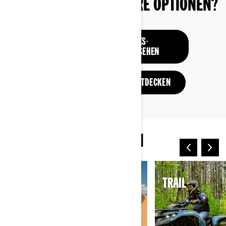
SIE ERWÄGEN NOCH IHRE OPTIONEN?
DAS KOMPLETTE SXS-
PRODUKTANGEBOT ANSEHEN
DAS ANGEBOT AN ATVS ENTDECKEN
MEHR ARTEN ZU FAHREN
SAND UND DÜNEN
TRAIL