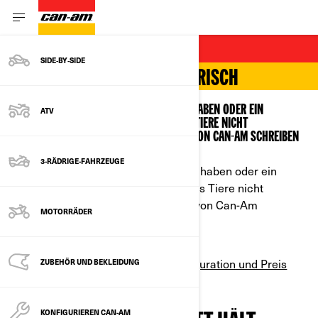
ELEKTRISCHES ATV
SIDE‑BY‑SIDE
STEIGEN SIE UM AUF ELEKTRISCH
OB SIE LEICHTE ARBEITEN ZU VERRICHTEN HABEN ODER EIN
ATV
GERÄUSCHARMES FAHRZEUG SUCHEN, DAS TIERE NICHT
VERSCHRECKT – DIE ELEKTRISCHEN ATVS VON CAN-AM SCHREIBEN
EINE NEUE GESCHICHTE.
3-RÄDRIGE-FAHRZEUGE
Ob Sie leichte Arbeiten zu verrichten haben oder ein
geräuscharmes Fahrzeug suchen, das Tiere nicht
verschreckt – die elektrischen ATVs von Can-Am
MOTORRÄDER
schreiben eine neue Geschichte.
Konfiguration und Preis
ZUBEHÖR UND BEKLEIDUNG
ALLE MODELLE ANZEIGEN
KONFIGURIEREN CAN-AM