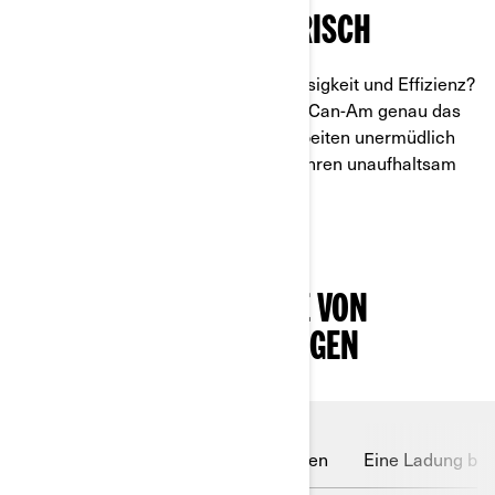
DIE ZUKUNFT IST ELEKTRISCH
Sie wünschen sich Komfort, Zuverlässigkeit und Effizienz?
Dann sind die elektrischen ATVs von Can-Am genau das
Richtige für Sie. Diese Fahrzeuge arbeiten unermüdlich
bei Regen oder Sonnenschein und fahren unaufhaltsam
weiter.
WICHTIGSTE MERKMALE VON
ELEKTRISCHEN FAHRZEUGEN
Äußerst robust
Batteriebetrieben
Eine Ladung brin