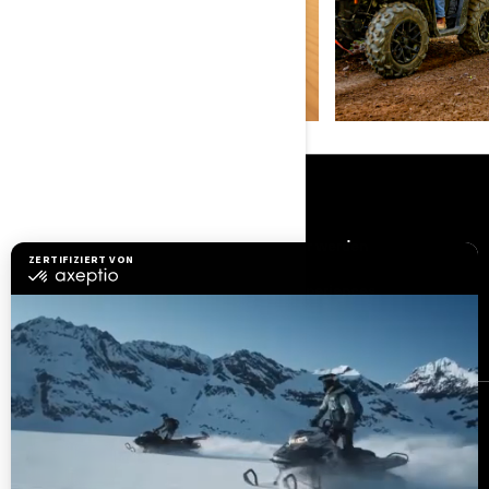
RESSOURCEN
Brauchen Sie Hilfe
Händler werden
Sicherheitsrückrufe
BRP Experiences
Karriere
BESTELLEN
Melden Sie sich für unsere E-Mails an.
Lassen Sie sich immer