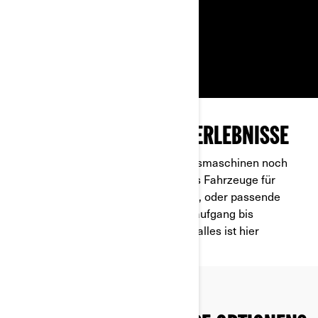
ELEKTRISIERENDE FAHRERLEBNISSE
Can-Am Zubehörteile machen Arbeitsmaschinen noch
praktischer. Ob das LinQ-System, das Fahrzeuge für
Stauraum und Organisation optimiert, oder passende
Scheinwerfer, damit Sie von Sonnenaufgang bis
Sonnenuntergang arbeiten können – alles ist hier
verfügbar.