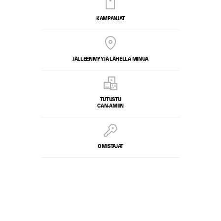
KAMPANJAT
JÄLLEENMYYJÄ LÄHELLÄ MINUA
TUTUSTU
CAN-AMIIN
OMISTAJAT